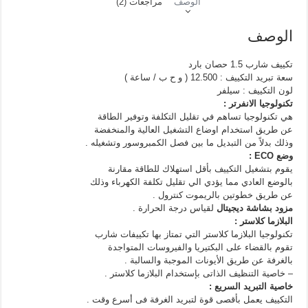
الوصف
مراجعات (2)
الوصف
تكييف شارب 1.5 حصان بارد
سعة تبريد التكييف : 12.500 ( و ح ب / ساعة )
لون التكييف : سيلفر
تكنولوجيا الانفرتر :
هي تكنولوجيا تساهم في تقليل التكلفة وتوفير الطاقة
عن طريق استخدام اوضاع التشغيل العالية والمنخفضة
وذلك بدلاً من التبديل ما بين فصل الكمبروسور وتشغيله .
وضع ECO :
يقوم بتشغيل التكييف بأقل استهلاك للطاقة مقارنة
بالوضع العادي مما يؤدي الي تقليل تكلفة الكهرباء وذلك
عن طريق خطوتين بالريموت كنترول .
مزود بشاشة ديجيتال
لقياس درجة الحرارة .
البلازما كلاستر :
تكنولوجيا البلازما كلاستر التي تمتاز بها تكييفات شارب
تقوم بالقضاء على البكتيريا والفيروسات المتواجدة
بالغرفة عن طريق الأيونات الموجبة والسالبة .
– خاصية التنظيف الذاتى بإستخدام البلازما كلاستر .
خاصية التبريد السريع :
التكييف يعمل بأقصى قوة لتبريد الغرفة فى أسرع وقت .