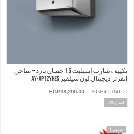
تكييف شارب اسبليت 1.5 حصان بارد – ساخن
انفرتر ديجيتال لون سيلفير AY-XP12YHES
40,750.00
EGP
السعر
38,200.00
EGP
السعر
الأصلي
الحالي
اشتري الان
هو:
هو:
EGP38,200.00.
EGP40,750.00.
تخفيض!