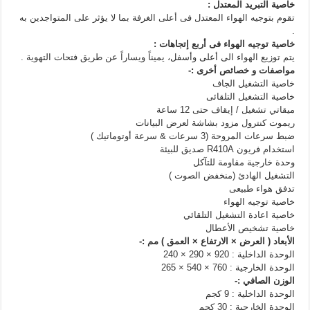
خاصية التبريد المعتدل :
تقوم بتوجيه الهواء المعتدل فى أعلى الغرفة بما لا يؤثر على المتواجدين به
.
خاصية توجيه الهواء فى أربع إتجاهات :
يتم توزيع الهواء الى أعلى وأسفل، يميناً ويساراً عن طريق فتحات التهوية .
مواصفات و خصائص أخرى :-
خاصية التشغيل الجاف
خاصية التشغيل التلقائى
ميقاتي تشغيل / إيقاف حتى 12 ساعة
ريموت كنترول مزود بشاشة لعرض البيانات
ضبط سرعات المروحة (3 سرعات & سرعة أوتوماتيك )
استخدام فريون R410A صديق للبيئة
وحدة خارجية مقاومة للتآكل
التشغيل الهادئ (منخفض الصوت )
تدفق هواء طبيعى
خاصية توجيه الهواء
خاصية اعادة التشغيل التلقائي
خاصية تشخيص الأعطال
الأبعاد ( العرض × الارتفاع × العمق ) مم :-
الوحدة الداخلية : 920 × 290 × 240
الوحدة الخارجية : 760 × 540 × 265
الوزن الصافي :-
الوحدة الداخلية : 9 كجم
الوحدة الخارجية : 30 كجم