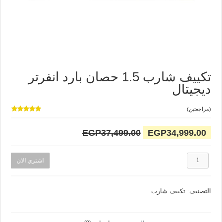
تكييف شارب 1.5 حصان بارد انفرتر
ديجيتال
(مراجعتين)
تم التقييم
بـ
5.00
من
EGP
37,499.00
EGP
34,999.00
5 بناءً على
تقييم
عميل واحد
كمية
اشتري الان
تكييف
شارب
1.5
التصنيف:
تكييف شارب
حصان
بارد
انفرتر
ديجيتال