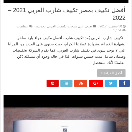
أفضل تكييف بمصر تكييف شارب العربي 2021 –
2022
على
30 سبتمبر، 2017
تعرف علي منتجات تكييفات العربي الجديده
التعليقات
أفضل
9,151
تكييف
تكييف شارب العربي يُعد تكييف شارب أفضل مكيف هواء بارد ساخن
بمصر
تكييف
بشهادة الخبراء، وشهادة عملائنا الكرام، حيث يحتوي على العديد من المزايا
شارب
العربي
التي لا توجد سوى في تكييف شارب العربي، كما تقدم الشركة تخفيضات
2021
وضمان شامل مدته خمس سنوات، لذا في حالة وجود أي مشكلة ؛كن
–
2022
مطمئنًا لأنك ستحصل …
مغلقة
أكمل القراءة »