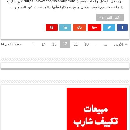
الرسمي للوكيل وإطلب منتجك https://www.sharpalaraby.com/ لان شارب
دائما تبحث عن توفير افضل منتج لعملائها فأنها دائما تبحث عن التطوير …
أكمل القراءة »
12
« الأولى
...
«
10
11
13
14
»
صفحة 12 من 14