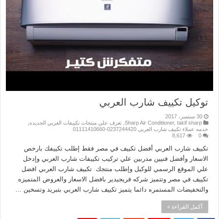
توكيل تكييف شارب العربي
30 سبتمبر، 2017
takif sharp
,
Sharp Air Conditioner
,
تعرف علي منتجات تكييفات العربي الجديده
,
خدمه عملاء تكييف شارب العربى 0237244420-01111410660
8,617
0
تكييف شارب العربي أفضل تكييف في مصر فقط إطلب تكييفك بارخص
الاسعار وأفضل فنيين مدربين علي تركيب تكييفات شارب العربي وإدخل
علي الموقع الرسمي للوكيل وإطلب منتجك تكييف شارب العربي افضل
تكييف في مصر وتتميز شركه فريجيدير بافضل الاسعار والعروض المتميزه
والتخفيضات المستمره دائما يتميز تكييف شارب العربي بتبريد وتسخين …
أكمل القراءة »