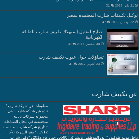
21 مايو، 2017
31
توكيل تكييفات شارب المعتمده بمصر
22 نوفمبر، 2017
47
نصايح لتقليل إستهلاك تكييف شارب للطاقة
الكهربائية
30 سبتمبر، 2017
38
تساؤلات حول عيوب تكييف شارب
23 أكتوبر، 2017
37
عن تكييف شارب
معلومات عن شركة شارب *
نبذه عن شركه شارب : هي
مجموعه شركات يابانيه
متخصصه في مجال الصناعات
* تاريخ شركه شارب : منذ سنه
1912 . * مقر الشركة الأم :
داخل مدنيه طوكيو . * عدد الموظفين بالشركة : 55580 حتي عام 2012 . *وكيل شارب