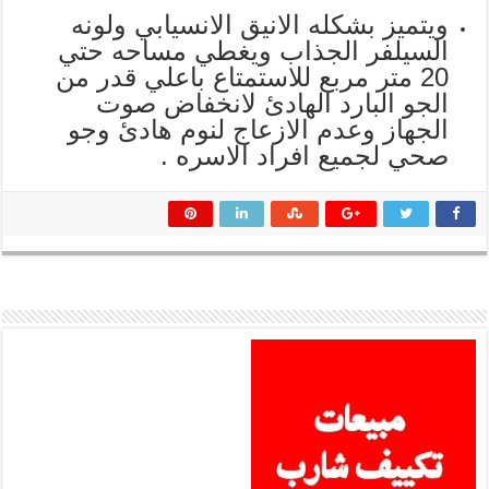
ويتميز بشكله الانيق الانسيابي ولونه
السيلفر الجذاب ويغطي مساحه حتي
20 متر مربع للاستمتاع باعلي قدر من
الجو البارد الهادئ لانخفاض صوت
الجهاز وعدم الازعاج لنوم هادئ وجو
صحي لجميع افراد الاسره .