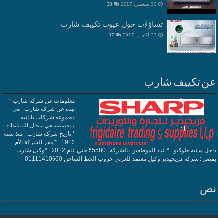
30 سبتمبر، 2017
38
تساؤلات حول عيوب تكييف شارب
23 أكتوبر، 2017
37
عن تكييف شارب
معلومات عن شركة شارب *
نبذه عن شركه شارب : هي
مجموعه شركات يابانيه
متخصصه في مجال الصناعات
* تاريخ شركه شارب : منذ سنه
1912 . * مقر الشركة الأم :
داخل مدنيه طوكيو . * عدد الموظفين بالشركة : 55580 حتي عام 2012 . *وكيل شارب
بمصر : شركة فريجيدير وكيل معتمد للعربي جروب الخط الساخن 01111410660
نص