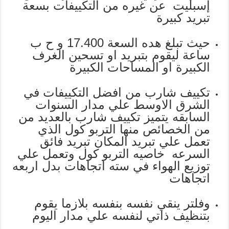
إسبليت عن غيره من التكييفات بسعة
تبريد كبيرة
حيث تبلغ هده السعة 17.400 و ح ب
ساعة ليقوم بتبريد او تسحين الغرف
الكبيرة او المساحات الكبيرة
تكييف شارب من افضل التكييفات في
الشرق الاوسط علي مدار السنوات
السابقه يتميز تكييف شارب بالعديد من
من الخصائص منها التربو كول الذي
تعمل علي تبريد المكان تبريد فائق
السرعه خاصيه التربو كول وتعمل علي
توزيع الهواء في سته اتجاهات بدل اربعه
اتجاهات
وفلتر ينقي نفسه بنفسه بلازما يقوم
بتنظيف ذاتي لنفسه علي مدار اليوم