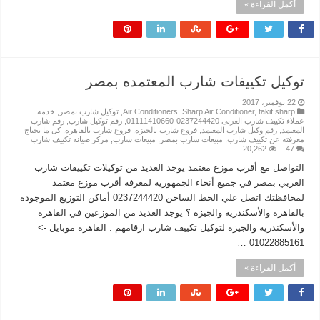
أكمل القراءة »
توكيل تكييفات شارب المعتمده بمصر
22 نوفمبر، 2017
takif sharp
,
Sharp Air Conditioner
,
Air Conditioners
,
توكيل شارب بمصر
,
خدمه
عملاء تكييف شارب العربى 0237244420-01111410660
,
رقم توكيل شارب
,
رقم شارب
المعتمد
,
رقم وكيل شارب المعتمد
,
فروع شارب بالجيزة
,
فروع شارب بالقاهره
,
كل ما تحتاج
معرفته عن تكييف شارب
,
مبيعات شارب بمصر
,
مبيعات شارب
,
مركز صيانه تكييف شارب
20,262
47
التواصل مع أقرب موزع معتمد يوجد العديد من توكيلات تكييفات شارب
العربي بمصر في جميع أنحاء الجمهورية لمعرفة أقرب موزع معتمد
لمحافظتك اتصل علي الخط الساخن 0237244420 أماكن التوزيع الموجوده
بالقاهرة والأسكندرية والجيزة ؟ يوجد العديد من الموزعين في القاهرة
والأسكندرية والجيزة لتوكيل تكييف شارب ارقامهم : القاهرة موبايل ->
01022885161 …
أكمل القراءة »