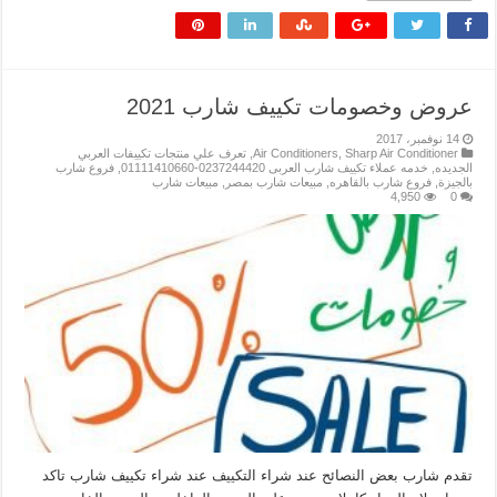
عروض وخصومات تكييف شارب 2021
14 نوفمبر، 2017
Sharp Air Conditioner
,
Air Conditioners
,
تعرف علي منتجات تكييفات العربي
الجديده
,
خدمه عملاء تكييف شارب العربى 0237244420-01111410660
,
فروع شارب
بالجيزة
,
فروع شارب بالقاهره
,
مبيعات شارب بمصر
,
مبيعات شارب
4,950
0
تقدم شارب بعض النصائح عند شراء التكييف عند شراء تكييف شارب تاكد