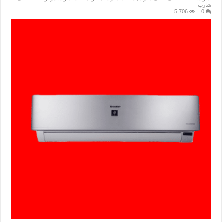
شارب
5,706
0