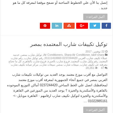
إتصل بنا الأن علي الخطوط الساخنة أو تصفح موقعنا لمعرفة كل ما هو
جديد .
أكمل القراءة »
توكيل تكييفات شارب المعتمده بمصر
22 نوفمبر، 2017
takif sharp
,
Sharp Air Conditioner
,
Air Conditioners
,
توكيل شارب بمصر
,
خدمه
عملاء تكييف شارب العربى 0237244420-01111410660
,
رقم توكيل شارب
,
رقم شارب
المعتمد
,
رقم وكيل شارب المعتمد
,
فروع شارب بالجيزة
,
فروع شارب بالقاهره
,
كل ما تحتاج
معرفته عن تكييف شارب
,
مبيعات شارب بمصر
,
مبيعات شارب
,
مركز صيانه تكييف شارب
20,261
47
التواصل مع أقرب موزع معتمد يوجد العديد من توكيلات تكييفات شارب
العربي بمصر في جميع أنحاء الجمهورية لمعرفة أقرب موزع معتمد
لمحافظتك اتصل علي الخط الساخن 0237244420 أماكن التوزيع الموجوده
بالقاهرة والأسكندرية والجيزة ؟ يوجد العديد من الموزعين في القاهرة
والأسكندرية والجيزة لتوكيل تكييف شارب ارقامهم : القاهرة موبايل ->
01022885161 …
أكمل القراءة »