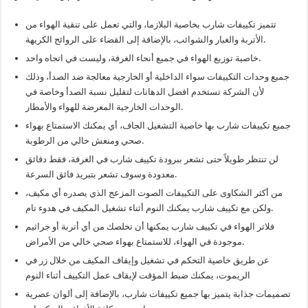
تتميز تكييفات شارب بخاصية البلازما، والتي تعمل على تنقية الهواء من
الأتربة والغبار والشوائب، بالإضافة إلى القضاء على الروائح الكريهة.
خاصية توزيع الهواء في جميع أنحاء الغرفة، وليست في اتجاه واحد.
جميع وحدات التكييفات سواء الداخلية أو الخارجية معالجة ضد الصدأ، وذلك
لأن الشركة تستخدم افضل الدهانات لتقليل نسبة الصدأ وخاصة في
الوحدات الخارجية المعرضة للهواء والأمطار.
جميع تكييفات شارب بها خاصية التشغيل الجاف، أي يمكنك الاستمتاع بهواء
صحي ومنعش خالي من الرطوبة.
لن تنتظر طويلاً حتى تشعر ببرودة تكييف شارب في الغرفة، فقط دقائق
معدودة وسوف تشعر بتبريد فائق السرعة.
من أكثر الشكاوى على التكييفات الصوت المزعج الذي يصدره أي مكيف،
ولكن مع تكييف شارب يمكنك النوم أثناء تشغيل المكيف في هدوء تام.
فلاتر الهواء في تكييف شارب يمكنها أن تخلصك من أي أتربة أو جراثيم
موجودة في الهواء، للاستمتاع بهواء صحي خالي من الأمراض.
عن طريق خاصية التحكم في تشغيل وإيقاف المكيف من خلال زر في
الريموت، يمكنك ضبط المؤقت لإيقاف عمل التكييف أثناء النوم
تصميمات جذابة يتميز بها جميع تكييفات شارب، بالإضافة إلى ألوان عصرية