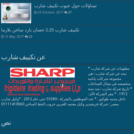
تساؤلات حول عيوب تكييف شارب
23 October، 2017
37
تكييف شارب 2.25 حصان بارد ساخن بلازما
15 May، 2017
23
عن تكييف شارب
معلومات عن شركة شارب *
نبذه عن شركه شارب : هي
مجموعه شركات يابانيه
متخصصه في مجال الصناعات
* تاريخ شركه شارب : منذ سنه
1912 . * مقر الشركة الأم :
داخل مدنيه طوكيو . * عدد الموظفين بالشركة : 55580 حتي عام 2012 . *وكيل شارب
بمصر : شركة فريجيدير وكيل معتمد للعربي جروب الخط الساخن 01111410660
نص