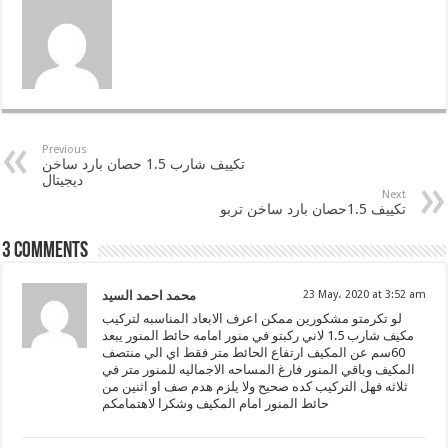
Previous
تكييف شارب 1.5 حصان بارد ساخن
ديجيتال
Next
تكييف 1.5حصان بارد ساخن تربو
3 comments
23 May، 2020 at 3:52 am
محمد احمد السيد
لو تكرمتو مشكورين ممكن اعرف الابعاد المناسبه لتركيب
مكيف شارب 1.5 لاني ركبتو في منور امامه حائط المنور يبعد
60سم عن المكيف ارتفاع الحائط متر فقط اي الي منتصف
المكيف وباقي المنور فارغ المساحه الاجماليه للمنور متر في
ثلاثه فهل التركيب كده صحيح ولا يلزم هدم صف او اثنين من
حائط المنور امام المكيف وشكرا لاهتمامكم