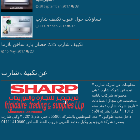
30 September، 2017
38
تساؤلات حول عيوب تكييف شارب
23 October، 2017
37
تكييف شارب 2.25 حصان بارد ساخن بلازما
15 May، 2017
23
عن تكييف شارب
معلومات عن شركة شارب *
نبذه عن شركه شارب : هي
مجموعه شركات يابانيه
متخصصه في مجال الصناعات
* تاريخ شركه شارب : منذ سنه
1912 . * مقر الشركة الأم :
داخل مدنيه طوكيو . * عدد الموظفين بالشركة : 55580 حتي عام 2012 . *وكيل شارب
بمصر : شركة فريجيدير وكيل معتمد للعربي جروب الخط الساخن 01111410660