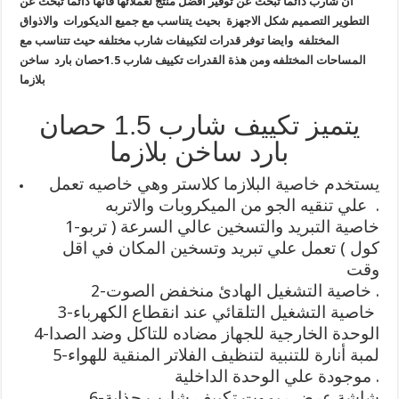
ان شارب دائما تبحث عن توفير افضل منتج لعملائها فأنها دائما تبحث عن
التطوير التصميم شكل الاجهزة بحيث يتناسب مع جميع الديكورات والاذواق
المختلفه وايضا توفر قدرات لتكييفات شارب مختلفه حيث تتناسب مع
المساحات المختلفه ومن هذة القدرات تكييف شارب 1.5حصان بارد ساخن
بلازما
يتميز تكييف شارب 1.5 حصان
بارد ساخن بلازما
يستخدم خاصية البلازما كلاستر وهي خاصيه تعمل
علي تنقيه الجو من الميكروبات والاتربه .
1-خاصية التبريد والتسخين عالي السرعة ( تربو
كول ) تعمل علي تبريد وتسخين المكان في اقل
وقت
2-خاصية التشغيل الهادئ منخفض الصوت .
3-خاصية التشغيل التلقائي عند انقطاع الكهرباء
4-الوحدة الخارجية للجهاز مضاده للتاكل وضد الصدا
5-لمبة أنارة للتنبية لتنظيف الفلاتر المنقية للهواء
موجودة علي الوحدة الداخلية .
6-شاشة عرض ريموت تكييف شارب جذابة