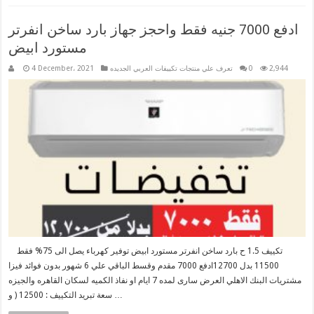
ادفع 7000 جنيه فقط واحجز جهاز بارد ساخن انفرتر
مستورد ابيض
2,944
0
تعرف علي منتجات تكييفات العربي الجديده
4 December، 2021
تكييف 1.5 ح بارد ساخن انفرتر مستورد ابيض توفير كهرباء يصل الى 75% فقط
11500 بدل 12700ادفع 7000 مقدم وقسط الباقي علي 6 شهور بدون فوائد فيزا
مشتريات البنك الاهلي العرض سارى لمده 7 ايام او نفاذ الكميه لسكان القاهره والجيزه
سعة تبريد التكييف : 12500 ( و …