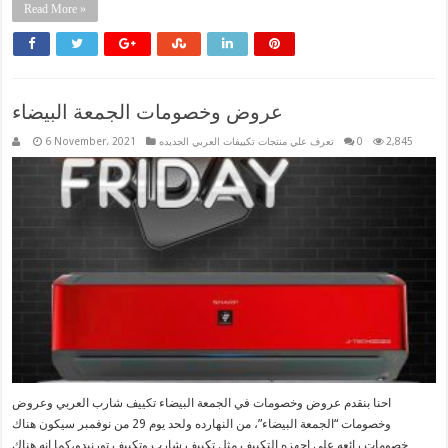
Read More »
عروض وخصومات الجمعة البيضاء
2,845
0
تعرف علي منتجات تكييفات العربي الجديده
6 November، 2021
احنا بنقدم عروض وخصومات في الجمعة البيضاء تكييف شارب العربي وعروض
وخصومات “الجمعة البيضاء”، من النهارده ولحد يوم 29 من نوفمبر سيكون هناك
خصومات رائعه علي اجهزه التكييف مثل تكييف شارب وتكييف تورنيدو،كما انه هناك