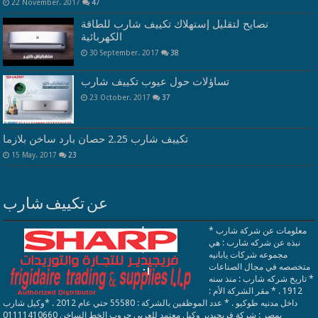
22 November، 2017
47
نصايح لتقليل إستهلاك تكييف شارب للطاقة
الكهربائية
30 September، 2017
38
تساؤلات حول عيوب تكييف شارب
23 October، 2017
37
تكييف شارب 2.25 حصان بارد ساخن بلازما
15 May، 2017
23
عن تكييف شارب
معلومات عن شركة شارب *
نبذه عن شركه شارب : هي
مجموعه شركات يابانيه
متخصصه في مجال الصناعات
* تاريخ شركه شارب : منذ سنه
1912 . * مقر الشركة الأم :
داخل مدنيه طوكيو . * عدد الموظفين بالشركة : 55580 حتي عام 2012 . *وكيل شارب
بمصر : شركة فريجيدير وكيل معتمد للعربي جروب الخط الساخن 01111410660