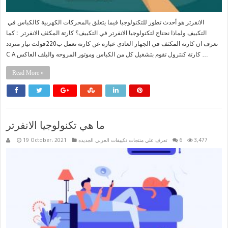
الانفرتر هو أحدث تطور للتكنولوجيا فيما يتعلق بالمحركات الكهربية كالكباس في
التكييف ولماذا نحتاج لتكنولوجيا الانفرتر في التكييف؟ كارتة المكثف الانفرتر : كما
نعرف ان كارتة المكثف في الجهاز العادي عباره عن كارته تعمل ب220فولت تيار متردد
C A كارتة كنترول تقوم بتشغيل كل من الكباس وموتور المروحه والبلف العاكس …
Read More »
ما هي تكنولوجيا الانفرتر
3,477
6
تعرف علي منتجات تكييفات العربي الجديده
19 October، 2021