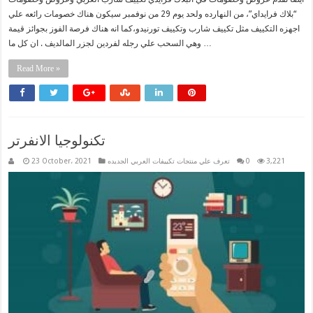
“بلاك فرايداي”، من النهارده ولحد يوم 29 من نوفمبر سيكون هناك خصومات رائعه علي
اجهزه التكييف مثل تكييف شارب وتكييف تورنيدو،كما انه هناك فرصة الفوز بجوائز قيمة
وهي السحب علي رجله لفردين لجزر المالديف . ان كل ما …
Read More »
تكنولوجيا الانفرتر
3,221
0
تعرف علي منتجات تكييفات العربي الجديده
23 October، 2021