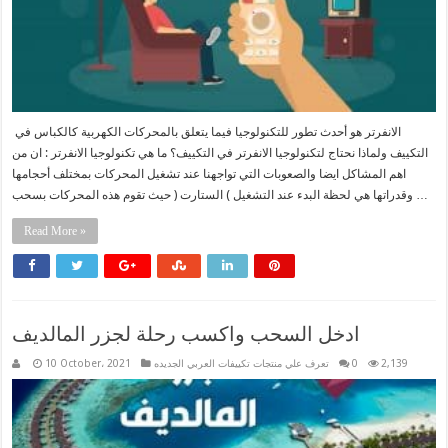
الانفرتر هو أحدث تطور للتكنولوجيا فيما يتعلق بالمحركات الكهربية كالكباس في
التكييف ولماذا نحتاج لتكنولوجيا الانفرتر في التكييف؟ ما هي تكنولوجيا الانفرتر : ان من
اهم المشاكل ايضا والصعوبات التي تواجهنا عند تشغيل المحركات بمختلف أحجامها
وقدراتها هي لحظة البدء عند التشغيل ) الستارت ( حيث تقوم هذه المحركات بسحب …
Read More »
ادخل السحب واكسب رحلة لجزر المالديف
2,139
0
تعرف علي منتجات تكييفات العربي الجديده
10 October، 2021