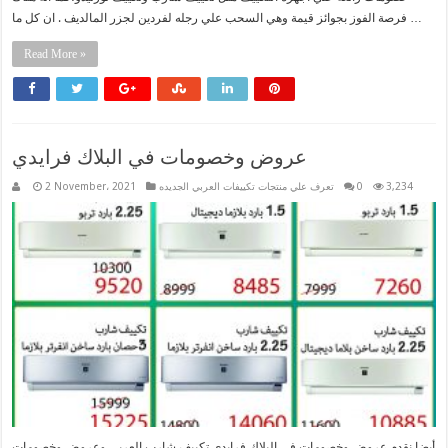
فرصة الفوز بجوائز قيمة وهي السحب علي رجله لفردين لجزر المالديف . ان كل ما …
Read More »
عروض وخصومات في البلاك فرايدي
3,234
0
تعرف علي منتجات تكييفات العربي الجديده
2 November، 2021
أيضا نقدم عروض وخصومات في البلاك فرايدي تكييف شارب العربي وعروض وخصومات