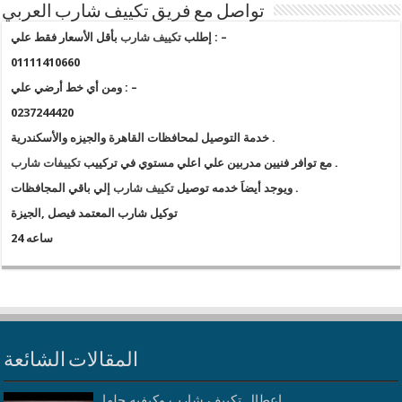
تواصل مع فريق تكييف شارب العربي
بأقل الأسعار فقط علي : –
إطلب
تكييف شارب
01111410660
ومن أي خط أرضي علي : –
0237244420
خدمة التوصيل لمحافظات القاهرة والجيزه والأسكندرية .
.
مع توافر فنيين مدربين علي اعلي مستوي في تركييب
تكييفات شارب
إلي باقي المجافظات .
ويوجد أيضاَ خدمه توصيل
تكييف شارب
توكيل شارب المعتمد فيصل ,الجيزة
24 ساعه
المقالات الشائعة
اعطال تكييف شارب وكيفيه حلها