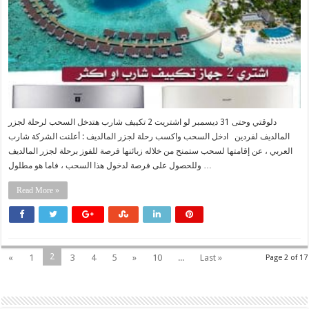
دلوقتي وحتى 31 ديسمبر لو اشتريت 2 تكييف شارب هتدخل السحب لرحلة لجزر
المالديف لفردين ادخل السحب واكسب رحلة لجزر المالديف : أعلنت الشركة شارب
العربي ، عن إقامتها لسحب ستمنح من خلاله زبائنها فرصة للفوز برحلة لجزر المالديف
وللحصول على فرصة لدخول هذا السحب ، فاما هو مطلول …
Read More »
2
«
1
3
4
5
»
10
...
Last »
Page 2 of 17