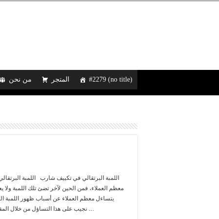
#2279 (no title)
المتجر
من نحن
اللمبة البرتقالي في تكييف شارب اللمبة البرتقا
معظم العملاء، فمن الحين لآخر تضئ تلك اللمبة ولا 
يتساءل معظم العملاء عن أسباب ظهور اللمبة ال
نجيب على هذا التساؤل من خلال المقال، وسوف نذكر بعض المعلومات …