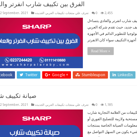
الفرق بين تكييف شارب انفرتر وال
2,455
0
تعرف علي منتجات تكييفات العربي الجديده
2 September، 2021
يف شارب انفرتر والعادي يتساءل
ييف جديد، حيث تقدم شركة العربي
ولوجيا للتطوير الدائم في الأجهزة
Read More »
cebook
Twitter
Google +
Stumbleupon
LinkedIn
صيانة تكييف ش
1,185
0
تعرف علي منتجات تكييفات العربي الجديده
2 September، 2021
ييفات من العلامة التجارية شارب
 مستحبة ولازمة للتصليح الفوري أو
معلومات الصيانة الخاصة بمنتجات
يء يكون من السهل التواصل مع