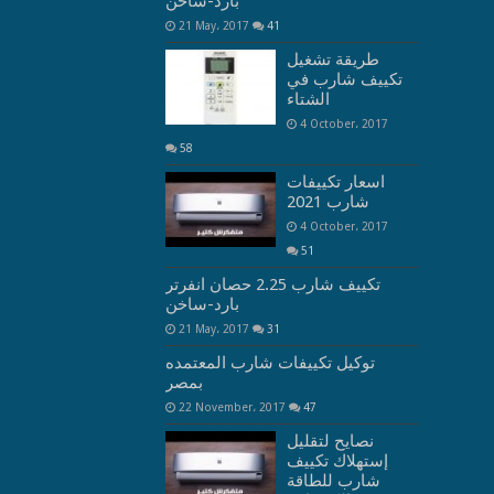
بارد-ساخن
21 May، 2017
41
طريقة تشغيل
تكييف شارب في
الشتاء
4 October، 2017
58
اسعار تكييفات
شارب 2021
4 October، 2017
51
تكييف شارب 2.25 حصان انفرتر
بارد-ساخن
21 May، 2017
31
توكيل تكييفات شارب المعتمده
بمصر
22 November، 2017
47
نصايح لتقليل
إستهلاك تكييف
شارب للطاقة