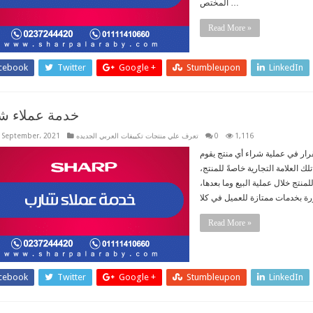
المختص …
Read More »
cebook
Twitter
Google +
Stumbleupon
LinkedIn
خدمة عملاء ش
1,116
0
تعرف علي منتجات تكييفات العربي الجديده
 September، 2021
رار في عملية شراء أي منتج يقوم
لك العلامة التجارية خاصةً للمنتج،
نتج خلال عملية البيع وما بعدها،
Read More »
cebook
Twitter
Google +
Stumbleupon
LinkedIn