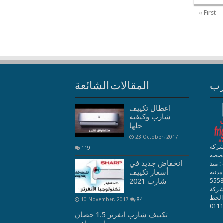
« First
رب
المقالات الشائعة
اعطال تكييف
شارب وكيفيه
حلها
23 October، 2017
شركه
119
خصصه
انخفاض جديد في
 منذ
أسعار تكييف
 مدنيه
شارب 2021
 عدد الموظفين بالشركة : 55580
: شركة
الخط
10 November، 2017
84
تكييف شارب انفرتر 1.5 حصان