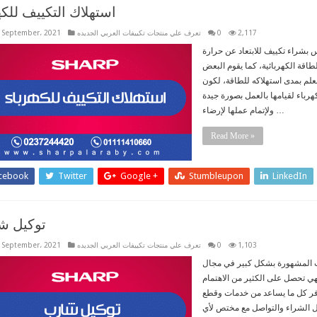
استهلاك التكييف للكه
2,117
0
تعرف علي منتجات تكييفات العربي الجديده
 September، 2021
 بشراء تكييف للابتعاد عن حرارة
طاقة الكهربائية، كما يقوم البعض
علم بمدى استهلاكه للطاقة، لكون
كهرباء لقيامها بالعمل بصورة جيدة
ولإتمام عملها لإرضاء …
Read More »
cebook
Twitter
Google +
Stumbleupon
LinkedIn
توكيل ش
1,103
0
تعرف علي منتجات تكييفات العربي الجديده
 September، 2021
ت المشهورة بشكل كبير في مجال
فهي تحصل على الكثير من الاهتمام
وفر كل ما يساعد من خدمات وقطع