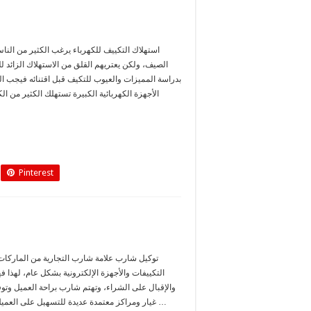
استهلاك التكييف للكهرباء يرغب الكثير من الناس
الصيف، ولكن يعتريهم القلق من الاستهلاك الزائد لل
بدراسة المميزات والعيوب للتكيف قبل اقتنائه فيجب ال
الأجهزة الكهربائية الكبيرة تستهلك الكثير من ال
Pinterest
توكيل شارب علامة شارب التجارية من الماركا
التكييفات والأجهزة الإلكترونية بشكل عام، لهذا 
والإقبال على الشراء، وتهتم شارب براحة العميل وت
غيار ومراكز معتمدة عديدة للتسهيل على العميل الشراء والتواصل مع مختص لأي …