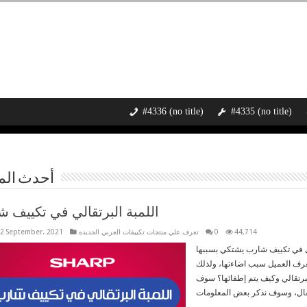
#4336 (no title)
#4335 (no title)
أحدث الم
اللمبة البرتقالي في تكييف 
44,714
0
تعرف علي منتجات تكييفات العربي الجديده
2 September، 2021
لي في تكييف شارب يشتكي بسببها
يعرف العميل سبب اضاءتها، ولذلك
برتقالي وكيف يتم إطفائها؟ سوف