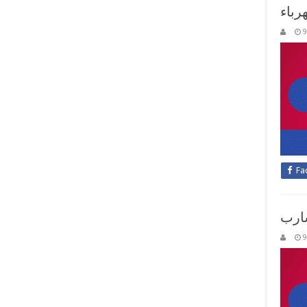
رباء
9
Fa
ارب
9