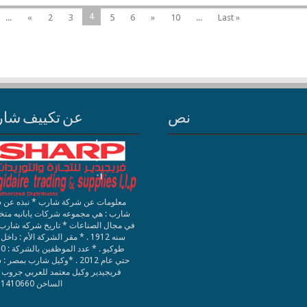
4
...
«
2
3
5
6
»
10
...
Last »
نص
عن تكييف شا
معلومات عن شركة شارب * نبذه عن 
شارب : هي مجموعه شركات يابانيه مت
في مجال الصناعات * تاريخ شركه شارب :
سنه 1912 . * مقر الشركة الأم : داخل
طوكيو . *
حتي عام 2012 . *وكيل شارب بمصر 
فريجيدير وكيل معتمد للعربي جروب 
الساخن 01111410660