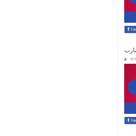
Fa
ارب
9
Fa