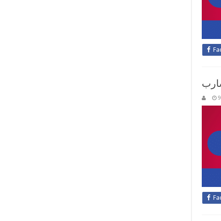
Fa
ارب
9
Fa