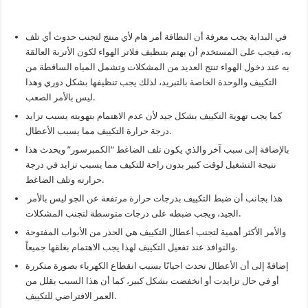
في البداية يجب معرفة أن النظافة أمر هام لأي منتج لتجنب حدوث أي تلف
به، فيجب على المستخدم أن يهتم بتنظيف فلاتر الهواء لكون الأتربة العالقة
به عند دخول الهواء تنتج العديد من المشكلات وتشمل المياه الساقطة من
التكييف والوحدة الخاصة بالتبريد، لذلك يجب تنظيفها بشكل دوري وهذا
ليس بالأمر الصعب.
كما يجب تهوية التكييف بشكل جيد لأن عدم الاهتمام بتهويته يسبب تزايد
درجة حرارة التكييف مما يسبب الأعطال.
بالإضافة إلى سبب آخر والذي يكون تلف الضاغط “الكمبرسور” ويحدث هذا
نتيجة التشغيل لوقت كبير بدون راحة للتكيف مما يسبب تزايد في درجة
حرارته وتلف الضاغط.
هذا بجانب أن ضبط التكييف بدرجات حرارة مرتفعة عن الجو ليس بالأمر
الجيد، ويجب ضبطه على درجات متوسطة لتجنب المشكلات.
والأمر الأكثر أهمية لتجنب أعطال التكييف هي الحذر من الأبواب المفتوحة
والنوافذ عند تفعيل التكييف لهذا يجب الاهتمام بغلقها جميعاً.
إضافةً إلى أن الأعطال تحدث احيانًا بسبب انقطاع الكهرباء بصورة متكررة
أو في حال تزايدت أو انخفضت بشكل كبير، كما أن هذا السبب يقلل من
العمر الافتراضي للتكييف.