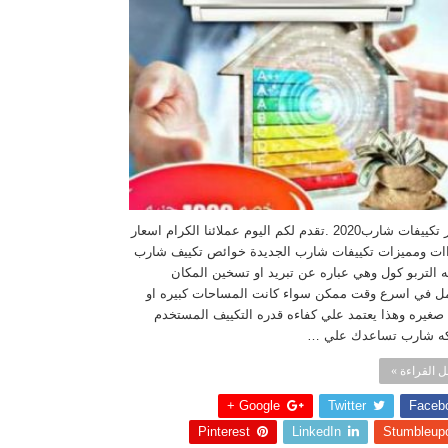
اسعار تكييفات شارب2020 .تقدم لكم اليوم عملائنا الكرام اسعار
ات ومميزات تكييفات شارب الجديدة خوائص تكييف شارب
 التربو كول وهي عباره عن تبريد او تسخين المكان
مل في اسرع وقت ممكن سواء كانت المساحات كبيره او
صغيره وهذا يعتمد علي كفاءه قدره التكييف المستخدم
ه شارب تساعدك علي …
 القراءة »
Google +
Twitter
Faceb
Pinterest
LinkedIn
Stumbleup