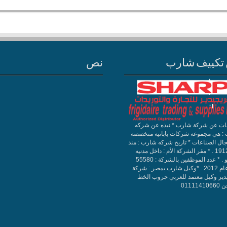
تكييف شارب
نص
ات عن شركة شارب * نبذه عن شركه
: هي مجموعه شركات يابانيه متخصصه
ال الصناعات * تاريخ شركه شارب : منذ
سنه 1912 . * مقر الشركة الأم : داخل مدنيه
طوكيو . * عدد الموظفين بالشركة : 55580
حتي عام 2012 . *وكيل شارب بمصر : شركة
دير وكيل معتمد للعربي جروب الخط
011114