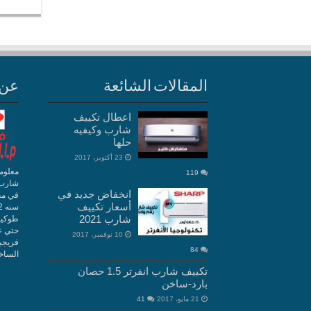
المقالات الشائعة
عن 
اعطال تكييف
شارب وكيفيه
حلها
23 أكتوبر، 2017
معلوم
119
شارب 
انخفاض جديد في
في مج
أسعار تكييف
شارب 2021
10 نوفمبر، 2017
فريجي
84
الساخن 10660
تكييف شارب انفرتر 1.5 حصان
بارد-ساخن
21 مايو، 2017
41