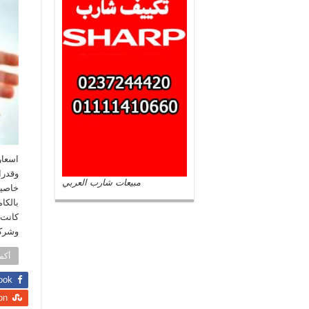
وقدرا
مبيعات شارب العربي
خاصيه
بالكا
كانت 
وشرك
أكمل
ook
on