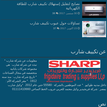
نصايح لتقليل إستهلاك تكييف شارب للطاقة
الكهربائية
30 سبتمبر، 2017
38
تساؤلات حول عيوب تكييف شارب
23 أكتوبر، 2017
37
عن تكييف شارب
معلومات عن شركة شارب *
نبذه عن شركه شارب : هي
مجموعه شركات يابانيه
متخصصه في مجال الصناعات
* تاريخ شركه شارب : منذ سنه
1912 . * مقر الشركة الأم :
داخل مدنيه طوكيو . * عدد الموظفين بالشركة : 55580 حتي عام 2012 . *وكيل شارب
بمصر : شركة فريجيدير وكيل معتمد للعربي جروب الخط الساخن 01111410660
نص