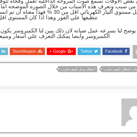
بعض الاوقات نسمع صوت المروحه الداخليه تعمل وفجاه تتوقف
 من سبب ونعرف هذه الاسباب من خلال الصوره الموضحه امام
تجعل مستوي التيار الكهربائي اقل من 30 %
تنظيفها علي الفور وهذا اذا كان المستوي اقل من 0
يوضح لنا بسرعه عمل صيانه لان ذلك يبين لنا الكمبروسر يكون 
الكمبروسر وايضا يمكنك التعرف علي اسعار ومبيع
Stumbleupon
Google +
Twitter
Facebook
اب اعطال تكييف شارب
اعطال وحل تكييف شارب