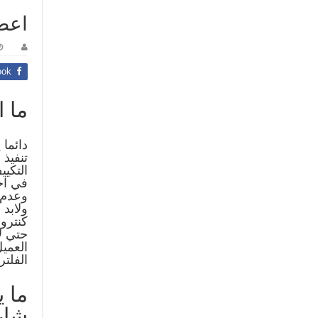
اعطا
ook
ما 
دائما
تنفيذ 
التكي
في اجه
وعدم ا
ولابد
كنترول
حتي ل
العمي
الفلت
ما 
شار