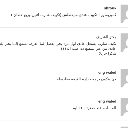
shrouk
كمبريسور التكييف عندى مبيفصلش (تكييف شارب اتنين وربع حصان )
معتز الشريف
تكيف شارب يشتغل عادى اول مرة يجي يفصل لما الغرفة تسقع (لما يجي يلق
عادى من غير تسقيع دة عيب اية؟؟؟
شكرا جزيلا
eng waled
لان بتكون درجه حراره الغرفه مظبوطه
eng waled
المساحه عند حضرتك قد ايه