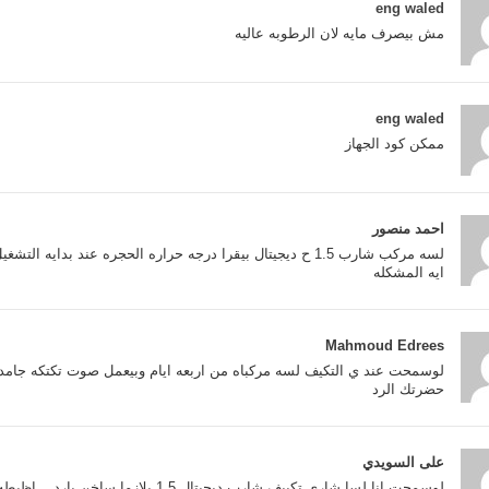
eng waled
مش بيصرف مايه لان الرطوبه عاليه
eng waled
ممكن كود الجهاز
احمد منصور
لسه مركب شارب 1.5 ح ديجيتال بيقرا درجه حراره الحجره عند بدايه التشغيل ٣٠ بعد ضبطه علي ٢٢ مش بينزل ابدا عن ٢٥
ايه المشكله
Mahmoud Edrees
لوسمحت عند ي التكيف لسه مركباه من اربعه ايام وبيعمل صوت تكتكه جامده 
حضرتك الرد
على السويدي
لوسمحت انا لسا شاري تكييف شارب ديجيتال 