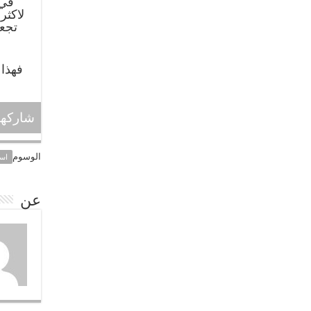
في 
لاكثر
فهذا 
شاركها
الوسوم
اسب
عن