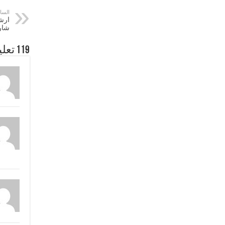
السا
ارش
شار
119 تعليقات