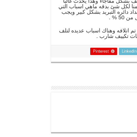
 بشكل مفاجاء وهذا يحدث غالبا
نا لكل شئ بدقه ماهي اسباب التي
 فهذا معناه ان تم انسداد دائره التبريد بشكل كبير ويجب
5 % .
تم اتلافه وهناك اسباب عديده لتلف
ات تكييف شارب .
Pinterest
LinkedIn