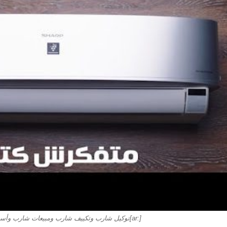
[:ar]توكيل شارب وتكييف شارب ومبيعات شارب وأسعار شارب