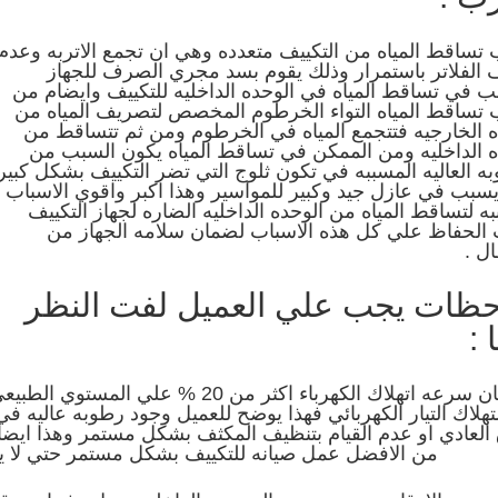
 تساقط المياه من التكييف متعدده وهي ان تجمع الاتربه وعدم
 الفلاتر باستمرار وذلك يقوم بسد مجري الصرف للجهاز
ب في تساقط المياه في الوحده الداخليه للتكييف وايضام من
 تساقط المياه التواء الخرطوم المخصص لتصريف المياه من
ه الخارجيه فتتجمع المياه في الخرطوم ومن ثم تتساقط من
ه الداخليه ومن الممكن في تساقط المياه يكون السبب من
ه العاليه المسببه في تكون ثلوج التي تضر التكييف بشكل كبير
يسبب في عازل جيد وكبير للمواسير وهذا اكبر واقوي الاسباب
ه لتساقط المياه من الوحده الداخليه الضاره لجهاز التكييف
الحفاظ علي كل هذه الاسباب لضمان سلامه الجهاز من
ل .
حظات يجب علي العميل لفت النظر
 :
اذا كان سرعه اتهلاك الكهرباء اكثر من 20 % علي المستوي الطب
تهلاك التيار الكهربائي فهذا يوضح للعميل وجود رطوبه عاليه في
العادي او عدم القيام بتنظيف المكثف بشكل مستمر وهذا ايضا 
من الافضل عمل صيانه للتكييف بشكل مستمر حتي لا يت