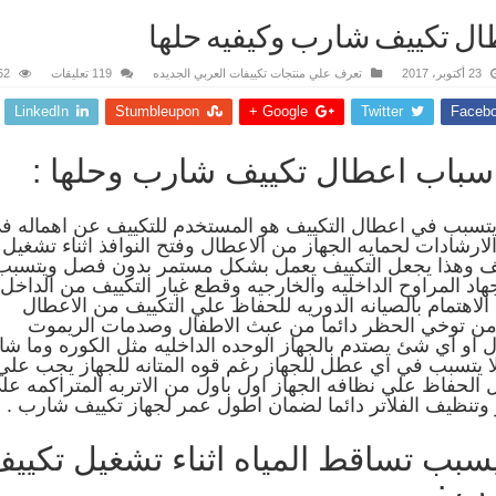
ل تكييف شارب وكيفيه حلها
23 أكتوبر، 2017
تعرف علي منتجات تكييفات العربي الجديده
119 تعليقات
,162
LinkedIn
Stumbleupon
Google +
Twitter
Faceb
اسباب اعطال تكييف شارب وحلها :
 يتسبب في اعطال التكييف هو المستخدم للتكييف عن اهماله ف
الارشادات لحمايه الجهاز من الاعطال وفتح النوافذ اثناء تشغيل
يف وهذا يجعل التكييف يعمل بشكل مستمر بدون فصل ويتسبب
اد المراوح الداخليه والخارجيه وقطع غيار التكييف من الداخل
لاهتمام بالصيانه الدوريه للحفاظ علي التكييف من الاعطال
 من توخي الحظر دائما من عبث الاطفال وصدمات الريموت
 او اي شئ يصتدم بالجهاز الوحده الداخليه مثل الكوره وما شا
ا يتسبب في اي عطل للجهاز رغم قوه المتانه للجهاز يجب علي
ل الحفاظ علي نظافه الجهاز اول باول من الاتربه المتراكمه عل
ر وتنظيف الفلاتر دائما لضمان اطول عمر لجهاز تكييف شارب .
يسبب تساقط المياه اثناء تشغيل تكيي
ب :