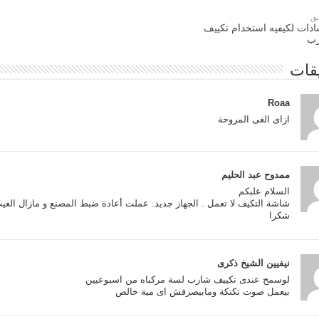
بق
ادات لكيفيه استخدام تكييف
ب
Roaa
ازاى الغى المروحة
ممدوح عبد الحليم
السلام علبكم
شاشة التكيف لا تعمل . الجهاز جديد. عملت أعادة ضبط المصنع و مازال العيب موجود – شا
شكرا
نيفيين الشيخ ذكرى
لوسمح عندى تكييف شارب لسة مركباه من اسبوعيين
بيعمل صوت تكتكة ومابيصرفش اى مية خالص