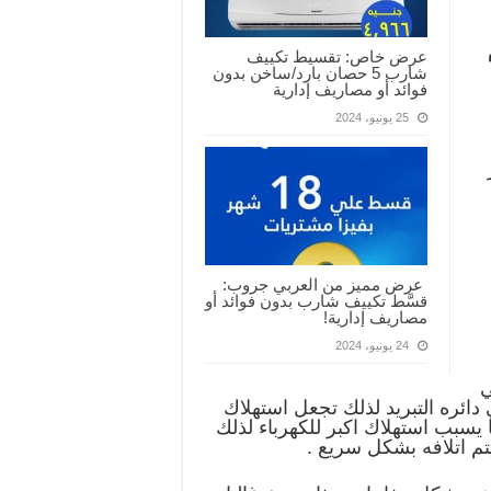
عرض خاص: تقسيط تكييف
شارب 5 حصان بارد/ساخن بدون
فوائد أو مصاريف إدارية
25 يونيو، 2024
عرض مميز من العربي جروب:
قسَّط تكييف شارب بدون فوائد أو
مصاريف إدارية!
24 يونيو، 2024
يعي
 دائره التبريد لذلك تجعل استهلاك
يسبب استهلاك اكبر للكهرباء لذلك
م اتلافه بشكل سريع .