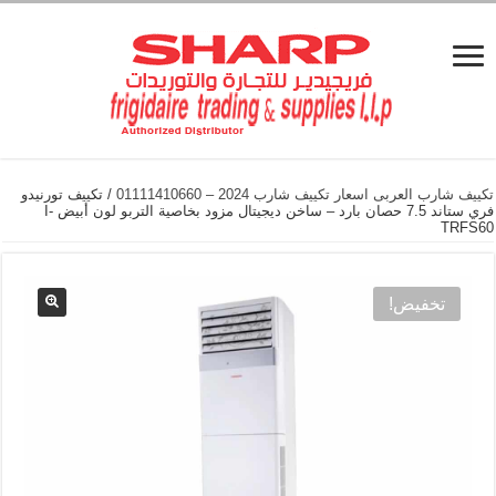
تكييف شارب العربى اسعار تكييف شارب 2024 – 01111410660
/ تكييف تورنيدو
فري ستاند 7.5 حصان بارد – ساخن ديجيتال مزود بخاصية التربو لون أبيض I-
TRFS60
تخفيض!