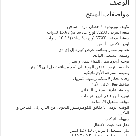
الوصف
مواصفات المنتج
تكييف تورنيدو 7.5 حصان بارد – ساخن
سعة التبريد : 53200 (و ح ب/ ساعة) / 15.6 ك.وات
سعة التدفئة : 55600 (و ح ب/ ساعة) / 16.3 ك.وات
لون التكييف : أبيض
تصميم ممتاز بشاشة عرض كبيرة إل إى دى
وظيفة التشغيل الهادئ
توجيه أوتوماتيكي للهواء يمين و يسار
خاصية التربو : تدفق الهواء الى أبعد مسافة تصل الى 15 متر
وظيفة السرعة الأوتوماتيكية
وحدة تحكم لاسلكية ريموت كنترول
ضاغط فعال عالى الأداء
وظيفة إعادة التشغيل التلقائى
توجية الهواء فى اربع اتجاهات
مؤقت تشغيل 24 ساعة
الوقت الزمنى 3 دقائق للكومبريسور للتحويل من البارد إلى الساخن و
العكس
سهولة التركيب
قفل ضد عبث الاطفال
تيار التشغيل ( تبريد ) : 10 / 12 امبير