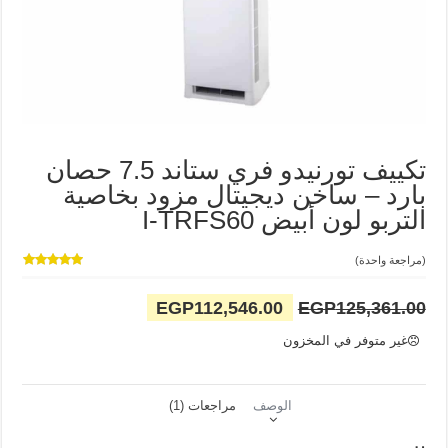
تكييف تورنيدو فري ستاند 7.5 حصان
بارد – ساخن ديجيتال مزود بخاصية
التربو لون أبيض I-TRFS60
(مراجعة واحدة)
تم التقييم
بـ
5.00
من
السعر
السعر
EGP
112,546.00
EGP
125,361.00
5 بناءً على
تقييم
الأصلي
الحالي
عميل واحد
غير متوفر في المخزون
هو:
هو:
EGP112,546.00.
EGP125,361.00.
الوصف
مراجعات (1)