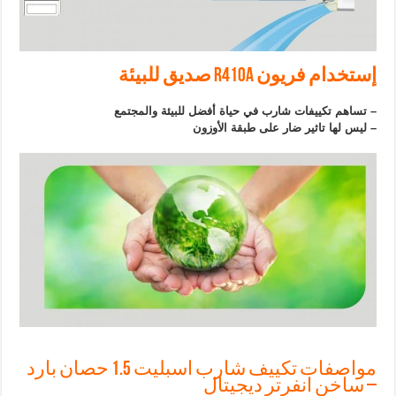
إستخدام فریون R410A صديق للبيئة
– تساهم تكييفات شارب في حياة أفضل للبيئة والمجتمع
– ليس لها تاثير ضار على طبقة الأوزون
مواصفات تكييف شارب اسبليت 1.5 حصان بارد
– ساخن انفرتر ديجيتال