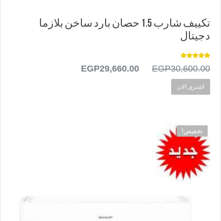
تكييف شارب 1.5 حصان بارد ساخن بلازما
دجيتال
تم التقييم
30,600.00
EGP
السعر
29,660.00
EGP
السعر
5.00
من 5
الأصلي
الحالي
اشتري الان
هو:
هو:
EGP29,660.00.
EGP30,600.00.
تخفيض!