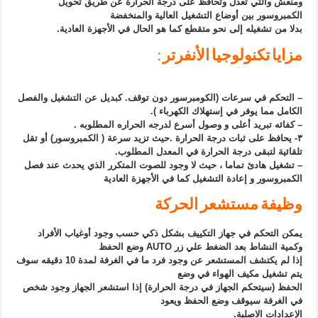
ومنعش والتي تعدل وتحافظ على درجة الحرارة عن طريق تحويل
الكمبروسور بين أوضاع التشغيل العالية والمنخفضة
بدلا من تشغيله إلى نحو متقطع كما هو الحال في الأجهزة العادية.
مزايا تكنولوجيا الأنفرتر :
– التحكم في سرعات (الكومبرسور دون توقف. كبديل عن التشغيل والفصل
الكامل مما يوفر في إستهلاك الكهرباء ).
– كفائه تبريد أعلى و وصول أسرع لدرجه الحراره المطلوبه .
٣- يحافظ على ثبات درجة الحرارة .حيث تزيد سرعة ( الكمبروسور) أو تقل
تلقائية لتبقى درجة الحرارة في المعدل المطلوب.
– تشغيل هادئ تماما ، حيث لا وجود للصوت المتكرر الذي يحدث عند فصل
الكمبروسور و إعادة التشغيل كما في الأجهزة العادية
وظيفة مستشعر الحركة
يمكن التحكم في جهاز التكييف بشكل ذكي حسب وجود أوغياب الأفراد
وكمية النشاط بعد الضغط علي زر AUTO وضع الحفظ
إذا لم يكتشف المستشعر عن وجود فرد ما في الغرفة لمدة 10 دقيقه سوف
يتم تشغيل مكيف الهواء في وضع
الحفظ (سيتحكم الجهاز في درجة الحرارة) إذا استشعر الجهاز وجود شخص
في الغرفة سيوقف وضع الحفظ ويعود
الإعدادات الاصلية.