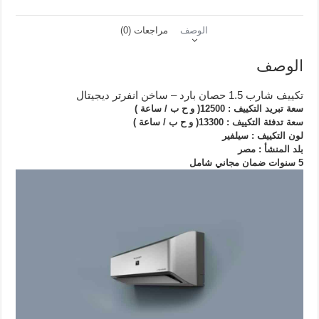
بارد
–
الوصف
مراجعات (0)
ساخن
انفرتر
ديجيتال
الوصف
لون
سيلفير
تكييف شارب 1.5 حصان بارد – ساخن انفرتر ديجيتال
AY-
سعة تبريد التكييف : 12500( و ح ب / ساعة )
XP12YHES
سعة تدفئة التكييف : 13300( و ح ب / ساعة )
لون التكييف : سيلفير
بلد المنشأ : مصر
5 سنوات ضمان مجاني شامل