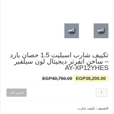
تكييف شارب اسبليت 1.5 حصان بارد
– ساخن انفرتر ديجيتال لون سيلفير
AY-XP12YHES
EGP
40,750.00
EGP
38,200.00
كمية
اشتري الان
تكييف
شارب
اسبليت
التصنيف:
تكييف شارب
1.5
حصان