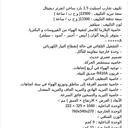
تكييف شارب اسبليت 1.5 بارد ساخن انفرتر ديجيتال
سعة تبريد التكييف : 12500( و ح ب / ساعة )
سعة تدفئة التكييف : 13300( و ح ب / ساعة )
لون التكييف : سيلفير
خاصية البلازما كلاستر لتنقية الهواء من الفيروسات و البكتريا.
– متوفر بأربعة ألوان ( أبيض – أحمر – أسود – سيلفر).
A+++++ –
– التشغيل التلقائي في حالة إنقطاع التيار الكهربائي
– وحدة خارجية مقاومة للتآكل.
تصميم عصري حديث.
-خاصيه مستشعر الحركة.
– توجيه الهواء في أربع إتجاهات.
– فريون R410A صديق للبيئه.
– خاصية التنظيف الذاتي.
– خاصية تقسيم الغرفة إلى مناطق وتوزيع الهواء في ستة اتجاهات.
– خاصية التبريد الهادي والتبريد الجاف والتبريد المعتدل.
– خاصية التبريد والتسخين فائق السرعة.
الأبعاد ( العرض × الارتفاع × العمق ) مم :-
الوحدة الداخلية : 1040 × 325 × 222
الوحدة الخارجية : 760x540x270
الوزن الصافي :-
الوحدة الداخلية : 9 كجم
الوحدة الخارجية : 33 كجم