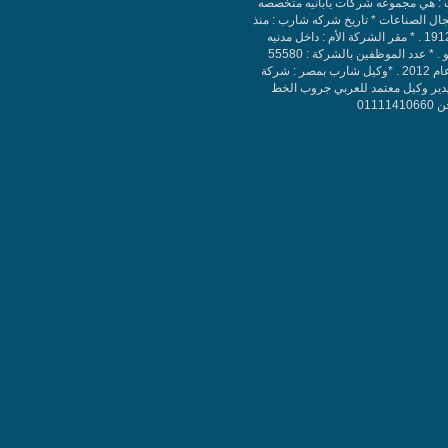
: هي مجموعه شركات يابانيه متخصصه
ال الصناعات * تاريخ شركه شارب : منذ
سنه 1912 . * مقر الشركة الأم : داخل مدنيه
طوكيو . * عدد الموظفين بالشركة : 55580
حتي عام 2012 . *وكيل شارب بمصر : شركة
دير وكيل معتمد للعربي جروب الخط
011114