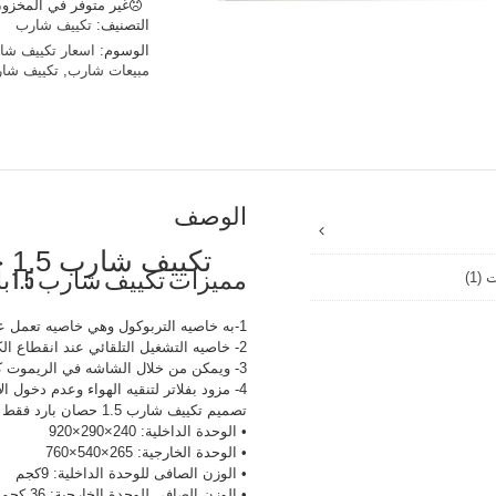
غير متوفر في المخزو
هو
التصنيف:
تكييف شارب
0.
الوسوم:
اسعار تكييف شارب 
مبيعات شارب
,
تكييف شا
الوصف
تكييف شارب 1.5 حصان بارد ساخن تربو
(1)
مميزات تكييف شارب 1.5بارد ساخن تربو
1-به خاصيه التربوكول وهي خاصيه تعمل علي تبريد او تسخين المكان في اقل وقت ممكن
2- خاصيه التشغيل التلقائي عند انقطاع الكهررباء
3- ويمكن من خلال الشاشه في الريموت كنترول معرفه درجه الحراره
4- مزود بفلاتر لتنقيه الهواء وعدم دخول الاتربه داخل الجهاز
تصميم تكييف شارب 1.5 حصان بارد فقط بدون بلازما
• الوحدة الداخلية: 240×290×920
• الوحدة الخارجية: 265×540×760
• الوزن الصافى للوحدة الداخلية: 9كجم
• الوزن الصافى للوحدة الخارجية: 36 كجم