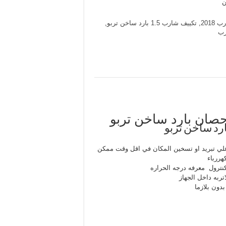
ن
:
هو:
EGP27,500.00.
EGP29,500.0
2018
,
تكييف شارب 1.5 بارد ساخن تربو
,
رب