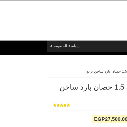
سياسة الخصوصية
تكييف شارب 1.5 حصان بارد ساخن
تم التقييم
بـ
5.00
من
سعر
السعر
EGP
27,500.0
5 بناءً على
تقييم
أصلي
الحالي
عميل واحد