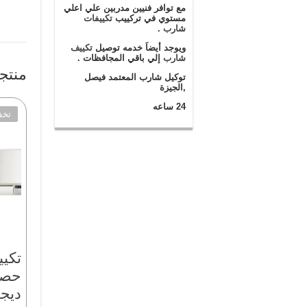
مع توافر فنيين مدربين علي اعلي
مستوي في تركييب
تكييفات
شارب
.
ويوجد أيضاَ خدمه توصيل
تكييف
شارب
إلي باقي المجافظات .
منتج
توكيل شارب المعتمد فيصل
,الجيزة
24 ساعه
تخف
حصا
ديجي