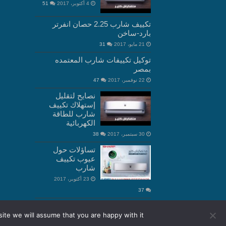
4 أكتوبر، 2017
51
تكييف شارب 2.25 حصان انفرتر
بارد-ساخن
21 مايو، 2017
31
توكيل تكييفات شارب المعتمده
بمصر
22 نوفمبر، 2017
47
نصايح لتقليل
إستهلاك تكييف
شارب للطاقة
الكهربائية
30 سبتمبر، 2017
38
تساؤلات حول
عيوب تكييف
شارب
23 أكتوبر، 2017
37
ite we will assume that you are happy with it.