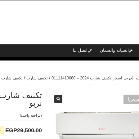
الصيانة والضمان
اتصل بنا
بى اسعار تكييف شارب 2024 – 01111410660
/
تكييف شارب
/ تكييف شارب 1.5 حصان بارد ساخن تربو
فيض!
تربو
(مراجعة واحدة)
ال
0
EGP
29,500.00
ال