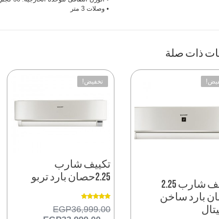
• وصلات 3 متر
ات ذات صلة
يض!
تخفيض!
تكييف شارب
2.25حصان بارد تربو
تكييف شارب 2.25
ن بارد ساخن
تم التقييم
EGP
36,999.00
تال
5.00
من 5