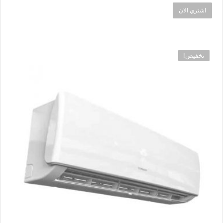
الأصلي
الحالي
اشتري الان
هو:
هو:
EGP22,500.00.
EGP24,500.00.
تخفيض!