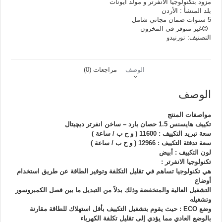
مزود بتكنولوجيا الانفرتر و مولد أيونات
بلد المنشأ : الأردن
5 سنوات ضمان مجاني شامل
غير متوفر في المخزون
التصنيف:
تورنيدو
الوصف
مراجعات (0)
الوصف
مواصفات المنتج
تكييف هايسنس 1.5 حصان بارد – ساخن انفرتر ديچيتال
سعة تبريد التكييف : 11600 ( و ح ب / ساعة )
سعة تدفئة التكييف : 12966 ( و ح ب / ساعة )
لون التكييف : أبيض
تكنولوجيا الانفرتر :
هي تكنولوجيا تساهم في تقليل التكلفة وتوفير الطاقة عن طريق استخدام
أوضاع
التشغيل العالية والمنخفضة وذلك بدلاً من التبديل ما بين فصل الكمبروسور
وتشغيله
وضع ECO : حيث يقوم بتشغيل التكييف بأقل استهلاك للطاقة مقارنة
بالوضع العادي مما يؤدي إلى تقليل تكلفة الكهرباء