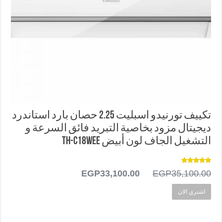
تكييف تورنيدو اسبليت 2.25 حصان بارد استاندرد
ديجيتال مزود بخاصية التبريد فائق السرعة و
التشغيل الجاف لون أبيض TH-C18WEE
تم التقييم
35,100.00
EGP
السعر
33,100.00
EGP
السعر
5.00
من 5
الأصلي
الحالي
اشتري الان
هو:
هو:
EGP33,100.00.
EGP35,100.00.