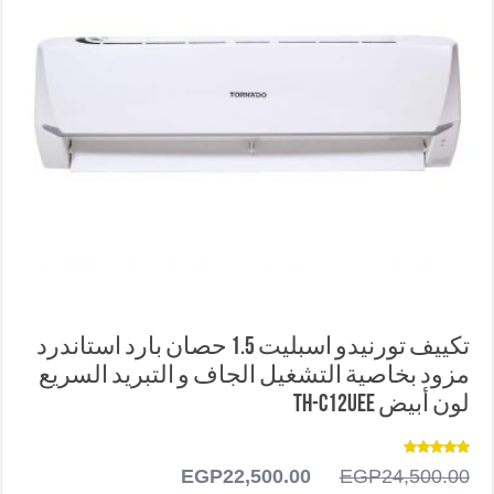
تكييف تورنيدو اسبليت 1.5 حصان بارد استاندرد
مزود بخاصية التشغيل الجاف و التبريد السريع
لون أبيض TH-C12UEE
تم التقييم
24,500.00
EGP
السعر
22,500.00
EGP
السعر
5.00
من 5