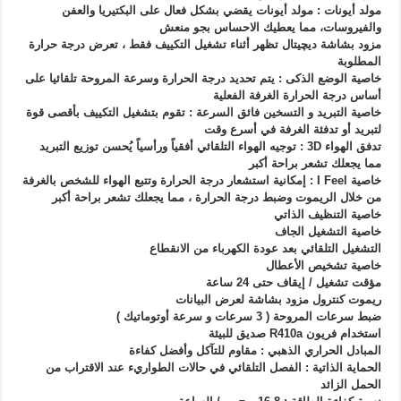
مولد أيونات : مولد أيونات يقضي بشكل فعال على البكتيريا والعفن
والفيروسات، مما يعطيك الاحساس بجو منعش
مزود بشاشة ديچيتال تظهر أثناء تشغيل التكييف فقط ، تعرض درجة حرارة
المطلوبة
خاصية الوضع الذكى : يتم تحديد درجة الحرارة وسرعة المروحة تلقائيا على
أساس درجة الحرارة الغرفة الفعلية
خاصية التبريد و التسخين فائق السرعة : تقوم بتشغيل التكييف بأقصى قوة
لتبريد أو تدفئة الغرفة في أسرع وقت
تدفق الهواء 3D : توجيه الهواء التلقائي أفقياً ورأسياً يُحسن توزيع التبريد
مما يجعلك تشعر براحة أكبر
خاصية I Feel : إمكانية استشعار درجة الحرارة وﺗﺘﺒﻊ الهواء ﻟﻠﺸﺨﺺ باﻟﻐﺮﻓﺔ
ﻣﻦ ﺧﻼل الريموت وضبط درجة الحرارة ، مما يجعلك تشعر براحة أكبر
خاصية التنظيف الذاتي
خاصية التشغيل الجاف
التشغيل التلقائي بعد عودة الكهرباء من الانقطاع
خاصية تشخيص الأعطال
مؤقت تشغيل / إيقاف حتى 24 ساعة
ريموت كنترول مزود بشاشة لعرض البيانات
ضبط سرعات المروحة ( 3 سرعات و سرعة أوتوماتيك )
استخدام فريون R410a صديق للبيئة
المبادل الحراري الذهبي : مقاوم للتآكل وأفضل كفاءة
الحماية الذاتية : الفصل التلقائي في حالات الطواريء عند الاقتراب من
الحمل الزائد