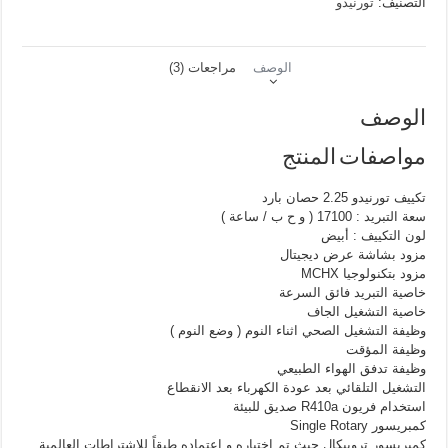
التصنيف:
تورنيدو
2.25
حصان
بارد
استاندرد
الوصف
مراجعات (3)
ديجيتال
مزود
بخاصية
الوصف
التبريد
فائق
مواصفات المنتج
السرعة
و
تكييف تورنيدو 2.25 حصان بارد
التشغيل
سعة التبريد : 17100 ( و ح ب / ساعة )
الجاف
لون التكييف : أبيض
لون
مزود بشاشة عرض ديجيتال
أبيض
مزود بتكنولوجيا MCHX
TH-
C18WEE
خاصية التبريد فائق السرعة
خاصية التشغيل الجاف
وظيفة التشغيل الصحي اثناء النوم ( وضع النوم )
وظيفة المؤقت
وظيفة تدفق الهواء الطبيعي
التشغيل التلقائي بعد عودة الكهرباء بعد الانقطاع
استخدام فريون R410a صديق للبيئة
كمبريسور Single Rotary
كمبريسور تروبيكال حيث تم اختباره و اعتماده طبقاً للإشتراطات العالمية