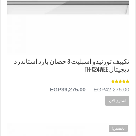
تكييف تورنيدو اسبليت 3 حصان بارد استاندرد
ديجيتال TH-C24WEE
تم التقييم
42,275.00
EGP
السعر
39,275.00
EGP
السعر
5.00
من 5
الأصلي
الحالي
اشتري الان
هو:
هو:
EGP39,275.00.
EGP42,275.00.
تخفيض!