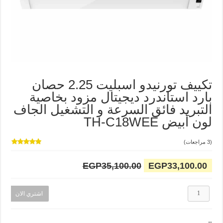
تكييف تورنيدو اسبليت 2.25 حصان
بارد استاندرد ديجيتال مزود بخاصية
التبريد فائق السرعة و التشغيل الجاف
لون أبيض TH-C18WEE
(
3
مراجعات)
3
تم التقييم
بـ
5.00
من
EGP
35,100.00
EGP
33,100.00
5 بناءً على
تقييم
عملاء
كمية
اشتري الان
تكييف
تورنيدو
اسبليت