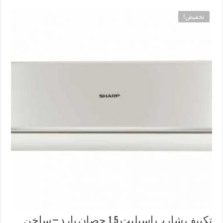
تخفيض!
تكييف شارب اسبليت 1.5 حصان بارد – ساخن