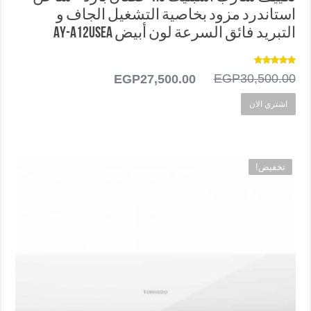
استاندرد مزود بخاصية التشغيل الجاف و
التبريد فائق السرعة لون أبيض AY-A12USEA
تم التقييم
30,500.00
EGP
السعر
27,500.00
EGP
السعر
5.00
من 5
الأصلي
الحالي
اشتري الان
هو:
هو:
EGP27,500.00.
EGP30,500.00.
تخفيض!