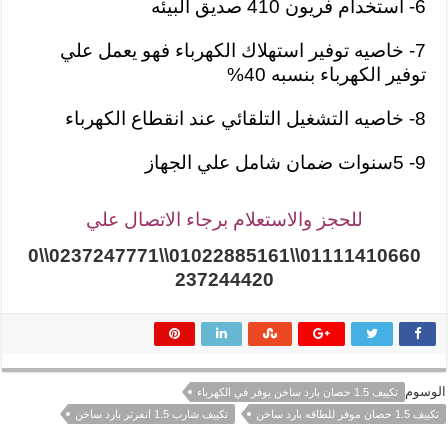
6- استخدام فريون 410 صديق البيئه
7- خاصيه توفير استهلاك الكهرباء فهو يعمل علي
توفير الكهرباء بنسبه 40%
8- خاصيه التشغيل التلقائي عند انقطاع الكهرباء
9- 5سنوات ضمان شامل علي الجهاز
للحجز والاستعلام برجاء الاتصال علي
01111410660\\01022885161\\0237247771\\0
237244420
الوسوم
تكييف 1.5 حصان بارد ساخن يوفر في الكهرباء
تكييف 1.5 حصان موفر للطاقه بارد ساخن
تكييف شارب 1.5 انفرتر بارد ساخن