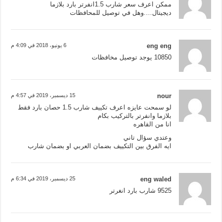
ممكن اعرف سعر شارب 1.5انفرتر بارد بلازما
ديجيتال….وهل في توصيل للمحافظات
eng eng
6 يونيو، 2018 في 4:09 م
10850 يوجد توصيل مخافظات
nour
15 ديسمبر، 2019 في 4:57 م
لو سمحت عايزه اعرف تكييف شارب 1.5 حصان بارد فقط
بلازما وانفرتر بالتركيب بكام
انا من القاهره
وعتدي سؤال تاني
ايه الفرق بين التكييف بضمان العربي او بضمان شارب
eng waled
25 ديسمبر، 2019 في 6:34 م
9525 شارب بارد انغرتر