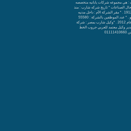
: هي مجموعه شركات يابانيه متخصصه
ال الصناعات * تاريخ شركه شارب : منذ
سنه 1912 . * مقر الشركة الأم : داخل مدنيه
طوكيو . * عدد الموظفين بالشركة : 55580
حتي عام 2012 . *وكيل شارب بمصر : شركة
دير وكيل معتمد للعربي جروب الخط
011114