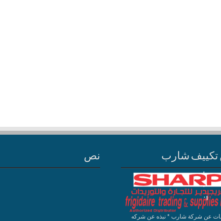
تكييف شارب
نص
ات عن شركة شارب * نبذه عن شركه