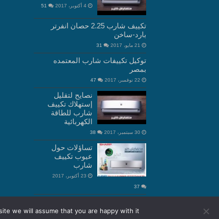
4 أكتوبر، 2017
51
تكييف شارب 2.25 حصان انفرتر
بارد-ساخن
21 مايو، 2017
31
توكيل تكييفات شارب المعتمده
بمصر
22 نوفمبر، 2017
47
نصايح لتقليل
إستهلاك تكييف
شارب للطاقة
الكهربائية
30 سبتمبر، 2017
38
تساؤلات حول
عيوب تكييف
شارب
23 أكتوبر، 2017
37
ite we will assume that you are happy with it.