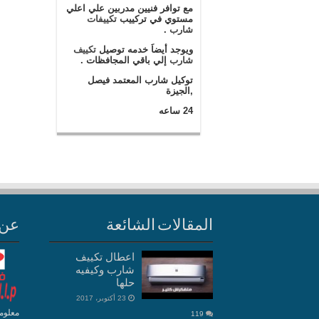
مع توافر فنيين مدربين علي اعلي
مستوي في تركييب
تكييفات
شارب
.
ويوجد أيضاَ خدمه توصيل
تكييف
شارب
إلي باقي المجافظات .
توكيل شارب المعتمد فيصل
,الجيزة
24 ساعه
المقالات الشائعة
عن 
اعطال تكييف
شارب وكيفيه
حلها
23 أكتوبر، 2017
معلوم
119