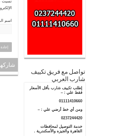
نسيت كل
الإلكترو
اسم الم
إعادة 
شاركها
تواصل مع فريق تكييف
شارب العربي
إطلب
تكييف شارب
بأقل الأسعار
فقط علي : –
01111410660
ومن أي خط أرضي علي : –
0237244420
خدمة التوصيل لمحافظات
القاهرة والجيزه والأسكندرية .