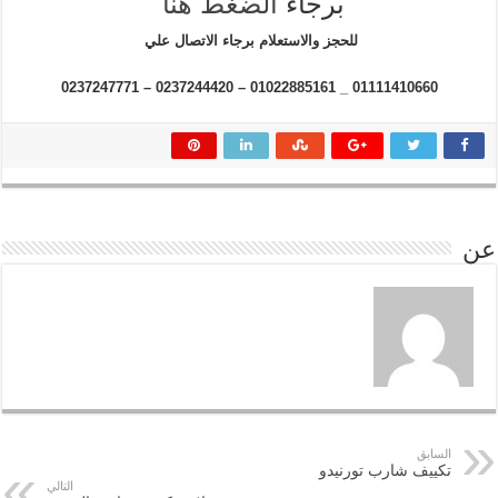
برجاء
الضغط هنا
للحجز والاستعلام برجاء الاتصال علي
01111410660 _ 01022885161 – 0237244420 – 0237247771
عن
السابق
تكييف شارب تورنيدو
التالي