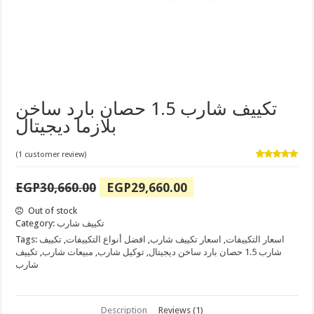
تكييف شارب 1.5 حصان بارد ساخن
بلازما ديجيتال
(
1
customer review)
Rated
1
5.00
out of 5
Original
Current
EGP
30,660.00
EGP
29,660.00
based on
customer
price
price
rating
was:
is:
Out of stock
EGP30,660.00.
EGP29,660.00.
تكييف شارب
Category:
اسعار التكييفات
,
اسعار تكييف شارب
,
افضل أنواع التكييفات
,
تكييف
Tags:
شارب 1.5 حصان بارد ساخن ديجيتال
,
توكيل شارب
,
مبيعات شارب
,
تكييف
شارب
Description
Reviews (1)