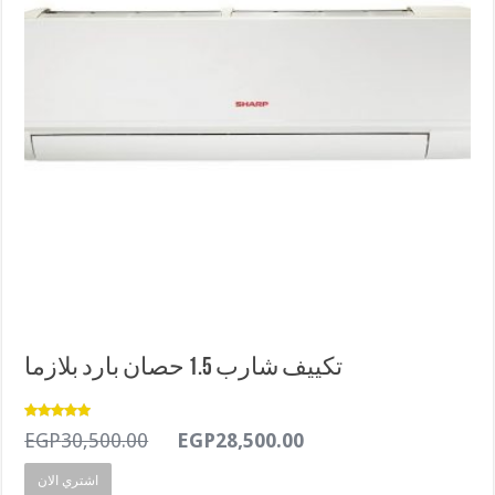
تكييف شارب 1.5 حصان بارد بلازما
Rated
5.00
Original
Current
EGP
30,500.00
EGP
28,500.00
out of 5
price
price
اشتري الان
was:
is: