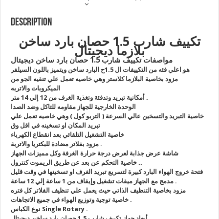
Description
تكييف شارب 1.5 حصان بارد ساخن
بلازما ديجيتال
مواصفات تكييف شارب 1.5 حصان بارد ساخن ديجيتال
هو اعلي فئه من التكييفات ال 1.5ح البارد ساخن ويتميز باللون السيلفر
مزود بخاصية البلازما كلاستر وهي خاصيه تعمل علي تنقيه الجو من
الميكروبات والاتربه
أمكانية تبريد وتدفئة وتغذية الغرف من 12 إلي 14 متر .
الوحدة الخارجية للجهاز مقاومه للتاكل وضد الصدا
خاصية التبريد والتسخين عالي السرعة ( التربو كول ) وهي خاصيه تعمل علي
تبريد المكان او تسخينه في اقل وق
خاصية التشغيل التلقائي بعد انقطاع الكهرباء
مزود بفلاتر مضادة للبكتريا والاتربة .
شاشة عرض جذابة لعرض درجة حرارة الغرفة وكل مميزات الجهاز
خاصية التحكم عن بعد عن طريق الريموت كنترول ..
فتحة خروج الهواء البارد كبيرة لتسريع تبريد الغرف او تسخينها في وقت قليل
مدمج مع الجهاز ميقات تشغيل وإيقاف من 1 ساعة إلي 12 ساعة .
مزود بخاصية التنظيف الذاتي حيث يعمل علي تنظيف الفلاتر كل فتره
خاصية توجية وتوزيع الهواء في جميع الاتجاهات .
نوع الكباس Single Rotary .
أبعاد جهاز تكييف شارب 1.5 حصان بارد ساخن ديجيتال