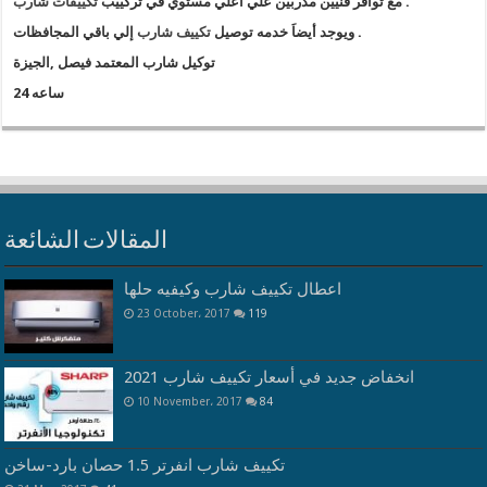
.
مع توافر فنيين مدربين علي اعلي مستوي في تركييب
تكييفات شارب
إلي باقي المجافظات .
ويوجد أيضاَ خدمه توصيل
تكييف شارب
توكيل شارب المعتمد فيصل ,الجيزة
24 ساعه
المقالات الشائعة
اعطال تكييف شارب وكيفيه حلها
23 October، 2017
119
انخفاض جديد في أسعار تكييف شارب 2021
10 November، 2017
84
تكييف شارب انفرتر 1.5 حصان بارد-ساخن