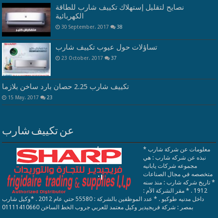
نصايح لتقليل إستهلاك تكييف شارب للطاقة
الكهربائية
30 September، 2017
38
تساؤلات حول عيوب تكييف شارب
23 October، 2017
37
تكييف شارب 2.25 حصان بارد ساخن بلازما
15 May، 2017
23
عن تكييف شارب
معلومات عن شركة شارب *
نبذه عن شركه شارب : هي
مجموعه شركات يابانيه
متخصصه في مجال الصناعات
* تاريخ شركه شارب : منذ سنه
1912 . * مقر الشركة الأم :
داخل مدنيه طوكيو . * عدد الموظفين بالشركة : 55580 حتي عام 2012 . *وكيل شارب
بمصر : شركة فريجيدير وكيل معتمد للعربي جروب الخط الساخن 01111410660