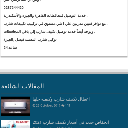
0237244420
خدمة التوصيل لمحافظات القاهرة والجيزه والأسكندرية .
تكييفات شارب
مع توافر فنيين مدربين علي اعلي مستوي في تركييب
.
إلي باقي المجافظات .
ويوجد أيضاَ خدمه توصيل
تكييف شارب
توكيل شارب المعتمد فيصل ,الجيزة
24 ساعه
المقالات الشائعة
اعطال تكييف شارب وكيفيه حلها
23 October، 2017
119
انخفاض جديد في أسعار تكييف شارب 2021