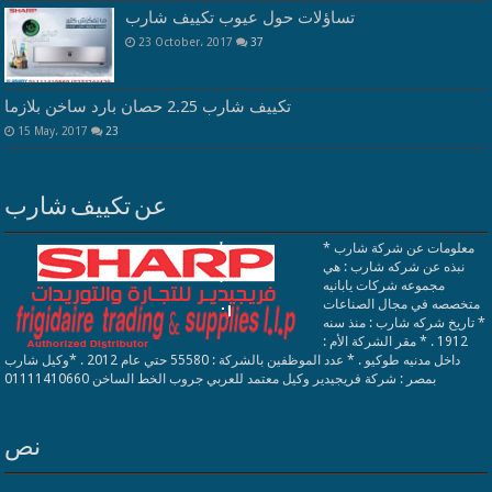
تساؤلات حول عيوب تكييف شارب
23 October، 2017
37
تكييف شارب 2.25 حصان بارد ساخن بلازما
15 May، 2017
23
عن تكييف شارب
معلومات عن شركة شارب *
نبذه عن شركه شارب : هي
مجموعه شركات يابانيه
متخصصه في مجال الصناعات
* تاريخ شركه شارب : منذ سنه
1912 . * مقر الشركة الأم :
داخل مدنيه طوكيو . * عدد الموظفين بالشركة : 55580 حتي عام 2012 . *وكيل شارب
بمصر : شركة فريجيدير وكيل معتمد للعربي جروب الخط الساخن 01111410660
نص