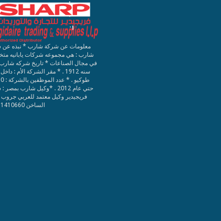
معلومات عن شركة شارب * نبذه عن 
شارب : هي مجموعه شركات يابانيه مت
في مجال الصناعات * تاريخ شركه شارب :
سنه 1912 . * مقر الشركة الأم : داخل
طوكيو . *
حتي عام 2012 . *وكيل شارب بمصر 
فريجيدير وكيل معتمد للعربي جروب 
الساخن 01111410660