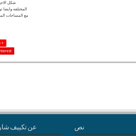
شكل الاجه
المختلفه وايضا 
 +
nterest
نص
عن تكييف شا