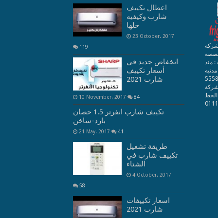
اعطال تكييف
شارب وكيفيه
حلها
23 October، 2017
شركه
119
خصصه
انخفاض جديد في
 منذ
أسعار تكييف
 مدنيه
شارب 2021
 عدد الموظفين بالشركة : 55580
: شركة
الخط
10 November، 2017
84
تكييف شارب انفرتر 1.5 حصان
بارد-ساخن
21 May، 2017
41
طريقة تشغيل
تكييف شارب في
الشتاء
4 October، 2017
58
اسعار تكييفات
شارب 2021