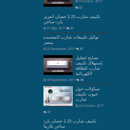
4 October، 2017
51
تكييف شارب 2.25 حصان انفرتر
بارد-ساخن
21 May، 2017
31
توكيل تكييفات شارب المعتمده
بمصر
22 November، 2017
47
نصايح لتقليل
إستهلاك تكييف
شارب للطاقة
الكهربائية
30 September، 2017
38
تساؤلات حول
عيوب تكييف
شارب
23 October، 2017
37
تكييف شارب 2.25 حصان بارد
ساخن بلازما