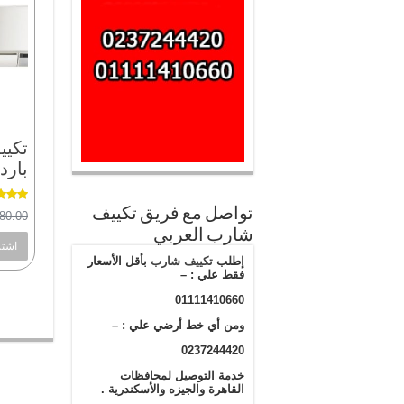
بارد
تواصل مع فريق تكييف
تم الت
80.00
5.00
من
شارب العربي
اشتر
إطلب
تكييف شارب
بأقل الأسعار
فقط علي : –
01111410660
ومن أي خط أرضي علي : –
0237244420
خدمة التوصيل لمحافظات
القاهرة والجيزه والأسكندرية .