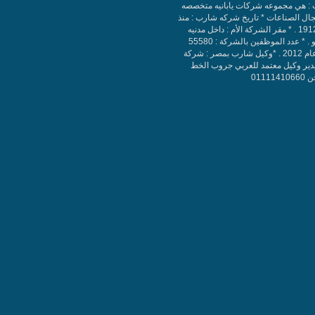
: هي مجموعه شركات يابانيه متخصصه
ال الصناعات * تاريخ شركه شارب : منذ
سنه 1912 . * مقر الشركة الأم : داخل مدنيه
طوكيو . * عدد الموظفين بالشركة : 55580
حتي عام 2012 . *وكيل شارب بمصر : شركة
دير وكيل معتمد للعربي جروب الخط
011114