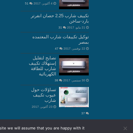
4 أكتوبر، 2017
51
تكييف شارب 2.25 حصان انفرتر
بارد-ساخن
21 مايو، 2017
31
توكيل تكييفات شارب المعتمده
بمصر
22 نوفمبر، 2017
47
نصايح لتقليل
إستهلاك تكييف
شارب للطاقة
الكهربائية
30 سبتمبر، 2017
38
تساؤلات حول
عيوب تكييف
شارب
23 أكتوبر، 2017
37
ite we will assume that you are happy with it.