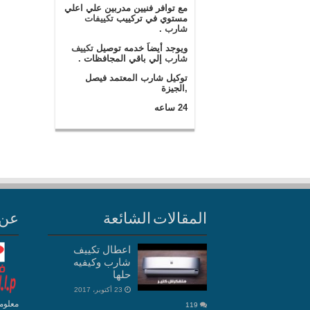
مع توافر فنيين مدربين علي اعلي
مستوي في تركييب
تكييفات
شارب
.
ويوجد أيضاَ خدمه توصيل
تكييف
شارب
إلي باقي المجافظات .
توكيل شارب المعتمد فيصل
,الجيزة
24 ساعه
المقالات الشائعة
عن 
اعطال تكييف
شارب وكيفيه
حلها
23 أكتوبر، 2017
معلوم
119