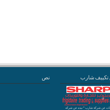
تكييف شارب
نص
ات عن شركة شارب * نبذه عن شركه