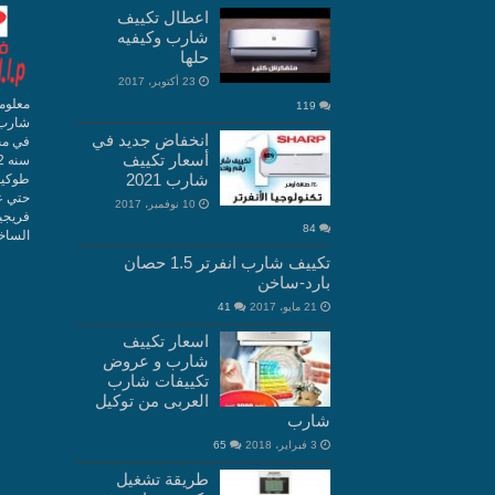
اعطال تكييف
شارب وكيفيه
حلها
23 أكتوبر، 2017
معلوم
119
شارب 
انخفاض جديد في
في مج
أسعار تكييف
شارب 2021
10 نوفمبر، 2017
فريجي
84
الساخن 10660
تكييف شارب انفرتر 1.5 حصان
بارد-ساخن
21 مايو، 2017
41
اسعار تكييف
شارب و عروض
تكييفات شارب
العربى من توكيل
شارب
3 فبراير، 2018
65
طريقة تشغيل