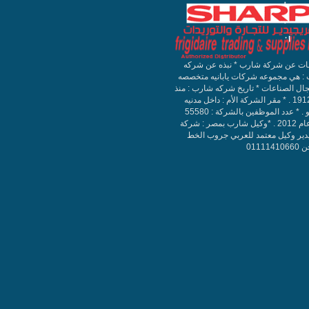
ات عن شركة شارب * نبذه عن شركه
: هي مجموعه شركات يابانيه متخصصه
ال الصناعات * تاريخ شركه شارب : منذ
سنه 1912 . * مقر الشركة الأم : داخل مدنيه
طوكيو . * عدد الموظفين بالشركة : 55580
حتي عام 2012 . *وكيل شارب بمصر : شركة
دير وكيل معتمد للعربي جروب الخط
011114