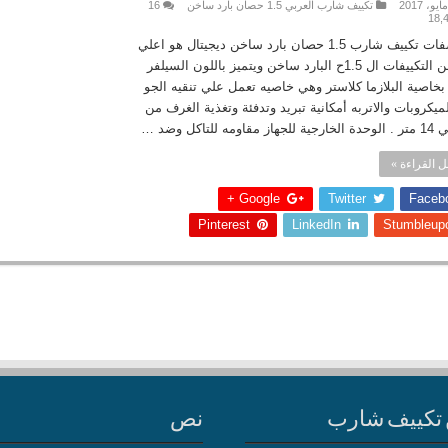
تكييف شارب العربي 1.5 حصان بارد ساخن
16
18,
مواصفات تكييف شارب 1.5 حصان بارد ساخن ديجيتال هو اعلي
فئه من التكييفات ال 1.5ح البارد ساخن ويتميز باللون السيلفر
بخاصية البلازما كلاستر وهي خاصيه تعمل علي تنقيه الجو
ميكروبات والاتربه أمكانية تبريد وتدفئة وتغذية الغرف من
 القراءة »
Google +
Twitter
Faceb
Pinterest
LinkedIn
Stumbleup
تكييف شارب
نص