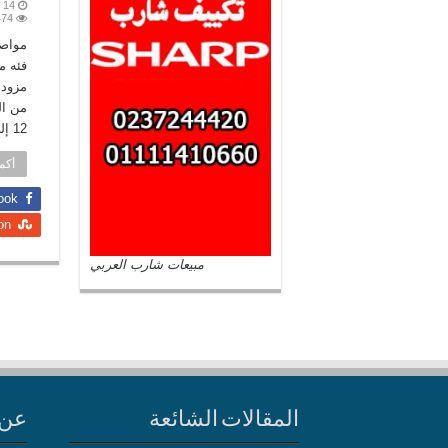
14 مايو، 2017
474
مزود 
من ال
12 إلي 14 متر . الوحدة الخارجية للجهاز مقاومه للتاكل وضد …
أكمل
ook
on
مبيعات شارب العربي
المقالات الشائعة
عن 