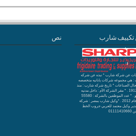
تكييف شارب
نص
ات عن شركة شارب * نبذه عن شركه
: هي مجموعه شركات يابانيه متخصصه
ال الصناعات * تاريخ شركه شارب : منذ
سنه 1912 . * مقر الشركة الأم : داخل مدنيه
طوكيو . * عدد الموظفين بالشركة : 55580
حتي عام 2012 . *وكيل شارب بمصر : شركة
دير وكيل معتمد للعربي جروب الخط
011114