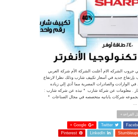
ي جروب الشركه الام أعلنت الشركة الأم شركة العربي
بإرتفاع جديد في أسعار تكييف شارب وذلك نظرا لارتفاع
في الوارادت والصادرات المصرية مما أدي إلي زياده
ار . معلومات عن شركة شارب * نبذه عن شركه شارب :
موعه شركات يابانيه متخصصه في مجال الصناعات *
 …
 القراءة »
Google +
Twitter
Faceb
Pinterest
LinkedIn
Stumbleup