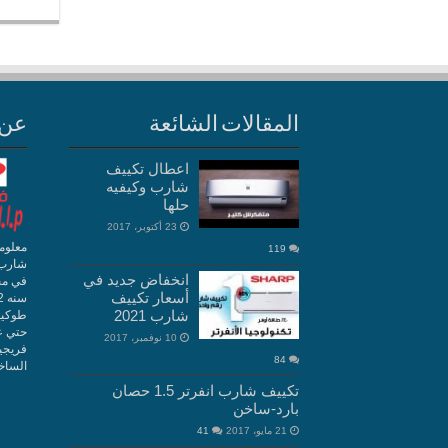
المقالات الشائعة
عن 
اعطال تكييف
شارب وكيفيه
حلها
23 أكتوبر، 2017
معلوم
119
شارب 
انخفاض جديد في
في مج
أسعار تكييف
شارب 2021
10 نوفمبر، 2017
فريجي
84
الساخن 10660
تكييف شارب انفرتر 1.5 حصان
بارد-ساخن
21 مايو، 2017
41