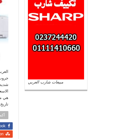
العرب
جروب 
مبيعات شارب العربي
شديد 
الاسع
هي مج
تاريخ
أكمل
ook
on