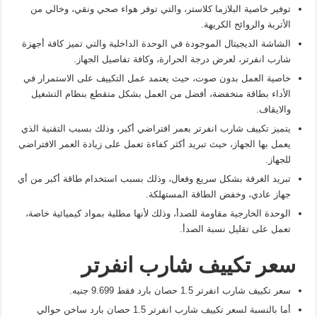
توفير خاصية البلازما كلاستر، والتي توفر هواء صحي ونقي، وخالي من
الأتربة والروائح الكريهة.
الشاشة الديجيتال الموجودة في الوحدة الداخلية والتي تميز كافة أجهزة
شارب انفرتر، لعرض درجة الحرارة، وكافة تفاصيل الجهاز.
خاصية العمل بدون صوت، حيث يعتمد عمل التكييف على الاستمرار في
الأداء بطاقة منخفضة، أفضل من العمل بشكل متقطع بنظام التشغيل
والايقاف.
يتميز تكييف شارب انفرتر بعمر افتراضي أكبر، وذلك بسبب التقنية الذي
يعمل بها الجهاز، حيث تبريد أكثر كفاءة تعمل على زيادة العمر الافتراضي
للجهاز.
تبريد الغرفة بشكل سريع وفعال، وذلك بسبب استخدام طاقة أكبر من أي
جهاز عادي، وخفض الطاقة المستهلكة.
الوحدة الخارجية مقاومة للصدأ، وذلك لأنها مطلية بمواد كيميائية خاصة،
تعمل على تقليل نسبة الصدأ.
سعر تكييف شارب انفرتر
سعر تكييف شارب انفرتر 1.5 حصان بارد فقط 9.699 جنيه.
أما بالنسبة لسعر تكييف شارب انفرتر 1.5 حصان بارد ساخن حوالي