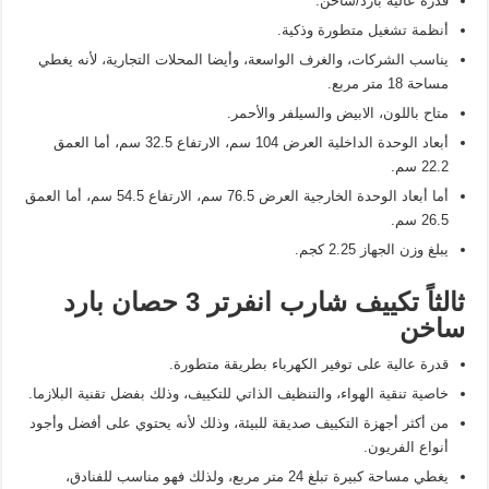
قدرة عالية بارد/ساخن.
أنظمة تشغيل متطورة وذكية.
يناسب الشركات، والغرف الواسعة، وأيضا المحلات التجارية، لأنه يغطي
مساحة 18 متر مربع.
متاح باللون، الابيض والسيلفر والأحمر.
أبعاد الوحدة الداخلية العرض 104 سم، الارتفاع 32.5 سم، أما العمق
22.2 سم.
أما أبعاد الوحدة الخارجية العرض 76.5 سم، الارتفاع 54.5 سم، أما العمق
26.5 سم.
يبلغ وزن الجهاز 2.25 كجم.
ثالثاً تكييف شارب انفرتر 3 حصان بارد
ساخن
قدرة عالية على توفير الكهرباء بطريقة متطورة.
خاصية تنقية الهواء، والتنظيف الذاتي للتكييف، وذلك بفضل تقنية البلازما.
من أكثر أجهزة التكييف صديقة للبيئة، وذلك لأنه يحتوي على أفضل وأجود
أنواع الفريون.
يغطي مساحة كبيرة تبلغ 24 متر مربع، ولذلك فهو مناسب للفنادق،