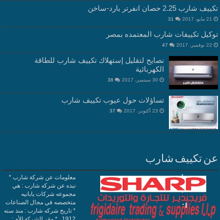
يف شارب 2.25 حصان انفرتر بارد-ساخن
21 مايو، 2017
31
وكيل تكييفات شارب المعتمده بمصر
22 نوفمبر، 2017
47
نصايح لتقليل إستهلاك تكييف شارب للطاقة
الكهربائية
30 سبتمبر، 2017
38
تساؤلات حول عيوب تكييف شارب
23 أكتوبر، 2017
37
ن تكييف شارب
معلومات عن شركة شارب *
نبذه عن شركه شارب : هي
مجموعه شركات يابانيه
متخصصه في مجال الصناعات
* تاريخ شركه شارب : منذ سنه
1912 . * مقر الشركة الأم :