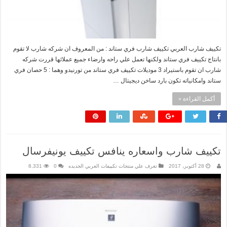
تكييف شارب العربي تكييف شارب فري ستاند : من المعروف ان شركه شارب لا تقوم
بانتاج تكييف فري ستاند ولكنها تعمل علي راحه وارضاء جميع عملائها قررت شركه
شارب ان تقوم باستيراد 3 موديلات تكييف فري ستاند من تورنيدو وهما : 5 حصان فري
ستاند وامكانياته تكون بارد ساخن ديجيتال …
أكمل القراءة »
تكييف شارب واسعاره ينافس تكييف يونيفرسال
28 أكتوبر، 2017
تعرف علي منتجات تكييفات العربي الجديده
0
8,331