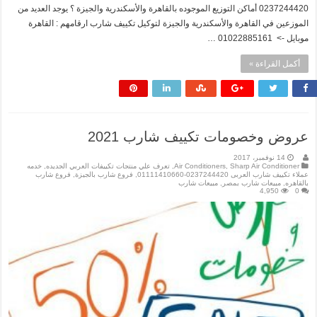
0237244420 أماكن التوزيع الموجوده بالقاهرة والأسكندرية والجيزة ؟ يوجد العديد من
الموزعين في القاهرة والأسكندرية والجيزة لتوكيل تكييف شارب ارقامهم : القاهرة
موبايل -> 01022885161 …
أكمل القراءة »
عروض وخصومات تكييف شارب 2021
14 نوفمبر، 2017
Sharp Air Conditioner
,
Air Conditioners
,
تعرف علي منتجات تكييفات العربي الجديده
,
خدمه
عملاء تكييف شارب العربى 0237244420-01111410660
,
فروع شارب بالجيزة
,
فروع شارب
بالقاهره
,
مبيعات شارب بمصر
,
مبيعات شارب
4,950
0