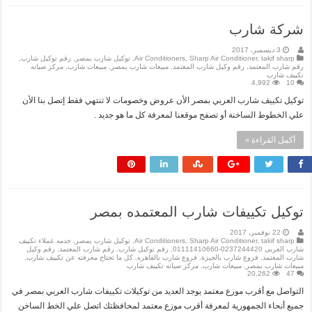
شركة شارب
3 ديسمبر، 2017
takif sharp
,
Sharp Air Conditioner
,
Air Conditioners
,
توكيل شارب بمصر
,
رقم توكيل شارب
,
رقم شارب المعتمد
,
رقم وكيل شارب المعتمد
,
مبيعات شارب بمصر
,
مبيعات شارب
,
مركز صيانه
تكييف شارب
4,992
10
توكيل تكييف شارب العربي بمصر الأن عروض وخصومات لا تنتهي فقط إتصل بنا الأن
علي الخطوط الساخنة أو تصفح موقعنا لمعرفة كل ما هو جديد .
أكمل القراءة »
توكيل تكييفات شارب المعتمده بمصر
22 نوفمبر، 2017
takif sharp
,
Sharp Air Conditioner
,
Air Conditioners
,
توكيل شارب بمصر
,
خدمه عملاء تكييف
شارب العربى 0237244420-01111410660
,
رقم توكيل شارب
,
رقم شارب المعتمد
,
رقم وكيل
شارب المعتمد
,
فروع شارب بالجيزة
,
فروع شارب بالقاهره
,
كل ما تحتاج معرفته عن تكييف شارب
,
مبيعات شارب بمصر
,
مبيعات شارب
,
مركز صيانه تكييف شارب
20,262
47
التواصل مع أقرب موزع معتمد يوجد العديد من توكيلات تكييفات شارب العربي بمصر في
جميع أنحاء الجمهورية لمعرفة أقرب موزع معتمد لمحافظتك اتصل علي الخط الساخن