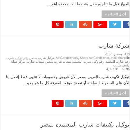
الجهاز قبل ما تنام ويفصل وقت ما انت محدده اهم …
أكمل القراءة »
شركة شارب
3 ديسمبر، 2017
takif sharp
,
Sharp Air Conditioner
,
Air Conditioners
,
توكيل شارب بمصر
,
رقم توكيل شارب
,
رقم شارب المعتمد
,
رقم وكيل شارب المعتمد
,
مبيعات شارب بمصر
,
مبيعات شارب
,
مركز صيانه
تكييف شارب
4,992
10
توكيل تكييف شارب العربي بمصر الأن عروض وخصومات لا تنتهي فقط إتصل بنا
الأن علي الخطوط الساخنة أو تصفح موقعنا لمعرفة كل ما هو جديد .
أكمل القراءة »
توكيل تكييفات شارب المعتمده بمصر