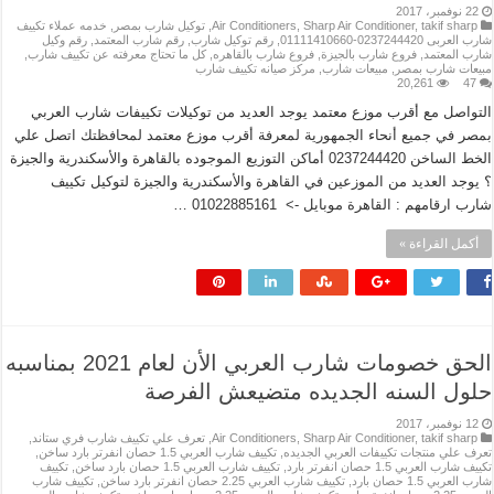
22 نوفمبر، 2017
takif sharp
,
Sharp Air Conditioner
,
Air Conditioners
,
توكيل شارب بمصر
,
خدمه عملاء تكييف
شارب العربى 0237244420-01111410660
,
رقم توكيل شارب
,
رقم شارب المعتمد
,
رقم وكيل
شارب المعتمد
,
فروع شارب بالجيزة
,
فروع شارب بالقاهره
,
كل ما تحتاج معرفته عن تكييف شارب
,
مبيعات شارب بمصر
,
مبيعات شارب
,
مركز صيانه تكييف شارب
20,261
47
التواصل مع أقرب موزع معتمد يوجد العديد من توكيلات تكييفات شارب العربي
بمصر في جميع أنحاء الجمهورية لمعرفة أقرب موزع معتمد لمحافظتك اتصل علي
الخط الساخن 0237244420 أماكن التوزيع الموجوده بالقاهرة والأسكندرية والجيزة
؟ يوجد العديد من الموزعين في القاهرة والأسكندرية والجيزة لتوكيل تكييف
شارب ارقامهم : القاهرة موبايل -> 01022885161 …
أكمل القراءة »
الحق خصومات شارب العربي الأن لعام 2021 بمناسبه
حلول السنه الجديده متضيعش الفرصة
12 نوفمبر، 2017
takif sharp
,
Sharp Air Conditioner
,
Air Conditioners
,
تعرف علي تكييف شارب فري ستاند
,
تعرف علي منتجات تكييفات العربي الجديده
,
تكييف شارب العربي 1.5 حصان انفرتر بارد ساخن
,
تكييف شارب العربي 1.5 حصان انفرتر بارد
,
تكييف شارب العربي 1.5 حصان بارد ساخن
,
تكييف
شارب العربي 1.5 حصان بارد
,
تكييف شارب العربي 2.25 حصان انفرتر بارد ساخن
,
تكييف شارب