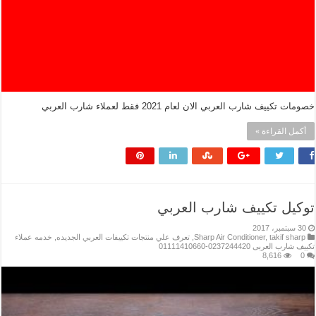
خصومات تكييف شارب العربي الان لعام 2021 فقط لعملاء شارب العربي
أكمل القراءة »
توكيل تكييف شارب العربي
30 سبتمبر، 2017
takif sharp
,
Sharp Air Conditioner
,
تعرف علي منتجات تكييفات العربي الجديده
,
خدمه عملاء
تكييف شارب العربى 0237244420-01111410660
8,616
0