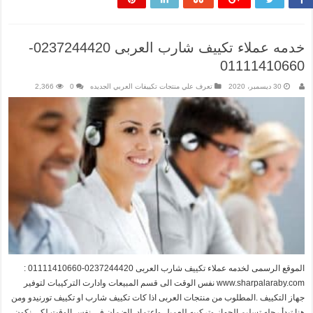
خدمه عملاء تكييف شارب العربى 0237244420-
01111410660
30 ديسمبر، 2020
تعرف علي منتجات تكييفات العربي الجديده
0
2,366
الموقع الرسمى لخدمه عملاء تكييف شارب العربى 0237244420-01111410660 :
www.sharpalaraby.com نفس الوقت الى قسم المبيعات وادارت التركيبات لتوفير
جهاز التكييف .المطلوب من منتجات العربى اذا كات تكييف شارب او تكييف تورنيدو ومن
هنا تبدأ رحله تسليم الجهاز وتركيبه للعميل واعتماد .الضمان فى نفس الوقت لكى نكون