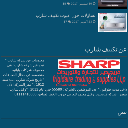
30 سبتمبر، 2017
38
تساؤلات حول عيوب تكييف شارب
23 أكتوبر، 2017
37
ن تكييف شارب
معلومات عن شركة شارب *
نبذه عن شركه شارب : هي
مجموعه شركات يابانيه
متخصصه في مجال الصناعات
* تاريخ شركه شارب : منذ سنه
1912 . * مقر الشركة الأم :
داخل مدنيه طوكيو . * عدد الموظفين بالشركة : 55580 حتي عام 2012 . *وكيل شارب
صر : شركة فريجيدير وكيل معتمد للعربي جروب الخط الساخن 01111410660
ص