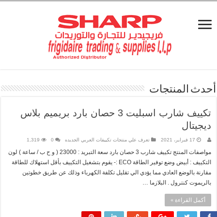
حدث المنتجات
تكييف شارب اسبليت 3 حصان بارد بريميم بلاس
ديجيتال
17 فبراير، 2021
تعرف علي منتجات تكييفات العربي الجديده
0
1,319
مواصفات المنتج تكييف شارب 3 حصان بارد سعة التبريد : 23000 ( و ح ب / ساعة ) لون
التكييف : أبيض وضع توفير الطاقة ECO :- يقوم بتشغيل التكييف بأقل استهلاك للطاقة
مقارنة بالوضع العادي مما يؤدي الي تقليل تكلفة الكهرباء وذلك عن طريق خطوتين
بالريموت كنترول . البلازما …
أكمل القراءة »