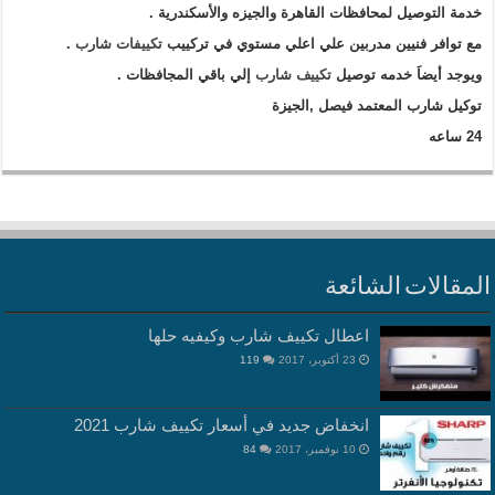
خدمة التوصيل لمحافظات القاهرة والجيزه والأسكندرية .
مع توافر فنيين مدربين علي اعلي مستوي في تركييب
تكييفات شارب
.
ويوجد أيضاَ خدمه توصيل
تكييف شارب
إلي باقي المجافظات .
توكيل شارب المعتمد فيصل ,الجيزة
24 ساعه
لمقالات الشائعة
اعطال تكييف شارب وكيفيه حلها
23 أكتوبر، 2017
119
انخفاض جديد في أسعار تكييف شارب 2021
10 نوفمبر، 2017
84