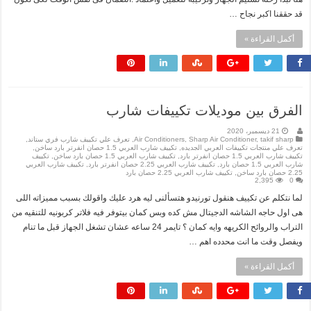
قد حققنا اكبر نجاح …
أكمل القراءة »
الفرق بين موديلات تكييفات شارب
21 ديسمبر، 2020
takif sharp
,
Sharp Air Conditioner
,
Air Conditioners
,
تعرف علي تكييف شارب فري ستاند
,
تعرف علي منتجات تكييفات العربي الجديده
,
تكييف شارب العربي 1.5 حصان انفرتر بارد ساخن
,
تكييف شارب العربي 1.5 حصان انفرتر بارد
,
تكييف شارب العربي 1.5 حصان بارد ساخن
,
تكييف
شارب العربي 1.5 حصان بارد
,
تكييف شارب العربي 2.25 حصان انفرتر بارد
,
تكييف شارب العربي
2.25 حصان بارد ساخن
,
تكييف شارب العربي 2.25 حصان بارد
2,395
0
لما نتكلم عن تكييف هنقول تورنيدو هتسألنى ليه هرد عليك واقولك بسبب مميزاته اللى
هى اول حاجه الشاشه الدجيتال مش كده وبس كمان بيتوفر فيه فلاتر كربونيه للتنقيه من
التراب والروائح الكريهه وايه كمان ؟ تايمر 24 ساعه عشان تشغل الجهاز قبل ما تنام
ويفصل وقت ما انت محدده اهم …
أكمل القراءة »