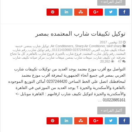
أكمل القراءة »
توكيل تكييفات شارب المعتمده بمصر
22 نوفمبر، 2017
takif sharp
,
Sharp Air Conditioner
,
Air Conditioners
,
توكيل شارب بمصر
,
خدمه
عملاء تكييف شارب العربى 0237244420-01111410660
,
رقم توكيل شارب
,
رقم شارب
المعتمد
,
رقم وكيل شارب المعتمد
,
فروع شارب بالجيزة
,
فروع شارب بالقاهره
,
كل ما تحتاج
معرفته عن تكييف شارب
,
مبيعات شارب بمصر
,
مبيعات شارب
,
مركز صيانه تكييف شارب
20,262
47
التواصل مع أقرب موزع معتمد يوجد العديد من توكيلات تكييفات شارب
العربي بمصر في جميع أنحاء الجمهورية لمعرفة أقرب موزع معتمد
لمحافظتك اتصل علي الخط الساخن 0237244420 أماكن التوزيع الموجوده
بالقاهرة والأسكندرية والجيزة ؟ يوجد العديد من الموزعين في القاهرة
والأسكندرية والجيزة لتوكيل تكييف شارب ارقامهم : القاهرة موبايل ->
01022885161 …
أكمل القراءة »